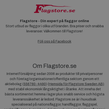
Flagstore - Din expert på flaggor online
Stort utbud av flaggor i olika utföranden. Bra priser och snabba
leveranser. Välkommen till Flagstore!
Följ oss på Facebook
Om Flagstore.se
Internetförsäljning sedan 2006 av produkter till privatpersoner
och företag/organisationer/offentliga sektorn genom ett
aktiebolag (
556760-4490
) (
Hemsida för Flagstore Sweden AB)
med stabil ekonomisk långsiktighet i åtanke. Att inneha det
bästa sortimentet hemma i lager plus snabb service och högsta
leveranssäkerhet är ledord. Flagstore.se är i huvudsak
specialiserad på nationsflaggor, handflaggor, flaggspel,