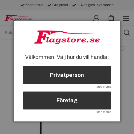
Stort utbud
Bra priser
1-4 dagars leveranstid
Välkommen! Välj hur du vill handla:
Privatperson
med moms
Företag
utan moms