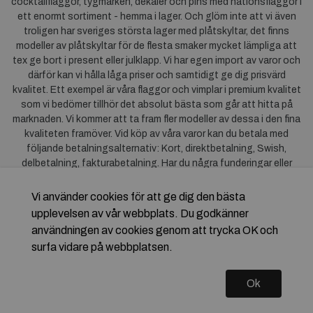
cocktailflaggor, tygmärken, dekaler och pins med nationsflaggor i
ett enormt sortiment - hemma i lager. Och glöm inte att vi även
troligen har sveriges största lager med plåtskyltar, det finns
modeller av plåtskyltar för de flesta smaker mycket lämpliga att
tex ge bort i present eller julklapp. Vi har egen import av varor och
därför kan vi hålla låga priser och samtidigt ge dig prisvärd
kvalitet. Ett exempel är våra flaggor och vimplar i premium kvalitet
som vi bedömer tillhör det absolut bästa som går att hitta på
marknaden. Vi kommer att ta fram fler modeller av dessa i den fina
kvaliteten framöver. Vid köp av våra varor kan du betala med
följande betalningsalternativ: Kort, direktbetalning, Swish,
delbetalning, fakturabetalning. Har du några funderingar eller
synpunkter på våra produkter är du mycket välkommen att höra av
dig till oss. För frågor kring Klarna kan du
klicka här
.
Vi använder cookies för att ge dig den bästa
upplevelsen av vår webbplats. Du godkänner
användningen av cookies genom att trycka OK och
surfa vidare på webbplatsen.
Ok
Copyright © 2026 Flagstore.se Skapad med
Vendre