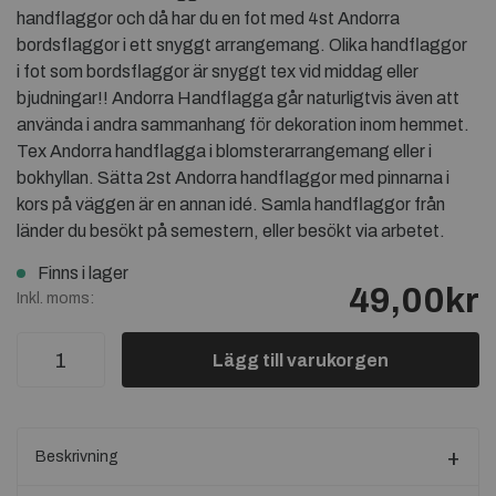
handflaggor och då har du en fot med 4st Andorra
bordsflaggor i ett snyggt arrangemang. Olika handflaggor
i fot som bordsflaggor är snyggt tex vid middag eller
bjudningar!! Andorra Handflagga går naturligtvis även att
använda i andra sammanhang för dekoration inom hemmet.
Tex Andorra handflagga i blomsterarrangemang eller i
bokhyllan. Sätta 2st Andorra handflaggor med pinnarna i
kors på väggen är en annan idé. Samla handflaggor från
länder du besökt på semestern, eller besökt via arbetet.
Finns i lager
49,00kr
Inkl. moms:
Lägg till varukorgen
Beskrivning