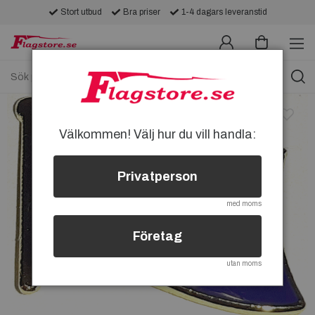
Stort utbud
Bra priser
1-4 dagars leveranstid
Välkommen! Välj hur du vill handla:
Privatperson
med moms
Företag
utan moms