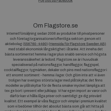
Följ oss på Facebook
Om Flagstore.se
Internetförsäljning sedan 2006 av produkter till privatpersoner
och företag/organisationer/offentliga sektorn genom ett
aktiebolag (
556760-4490
) (
Hemsida för Flagstore Sweden AB)
med stabil ekonomisk långsiktighet i åtanke. Att inneha det
bästa sortimentet hemma i lager plus snabb service och högsta
leveranssäkerhet är ledord. Flagstore.se är i huvudsak
specialiserad på nationsflaggor, handflaggor, flaggspel,
cocktailflaggor, tygmärken, dekaler och pins med nationsflaggor i
ett enormt sortiment - hemma i lager. Och glöm inte att vi även
troligen har sveriges största lager med plåtskyltar, det finns
modeller av plåtskyltar för de flesta smaker mycket lämpliga att
tex ge bort i present eller julklapp. Vi har egen import av varor och
därför kan vi hålla låga priser och samtidigt ge dig prisvärd
kvalitet. Ett exempel är våra flaggor och vimplar i premium kvalitet
som vi bedömer tillhör det absolut bästa som går att hitta på