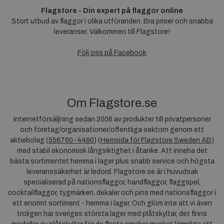
Flagstore - Din expert på flaggor online
Stort utbud av flaggor i olika utföranden. Bra priser och snabba
leveranser. Välkommen till Flagstore!
Följ oss på Facebook
Om Flagstore.se
Internetförsäljning sedan 2006 av produkter till privatpersoner
och företag/organisationer/offentliga sektorn genom ett
aktiebolag (
556760-4490
) (
Hemsida för Flagstore Sweden AB)
med stabil ekonomisk långsiktighet i åtanke. Att inneha det
bästa sortimentet hemma i lager plus snabb service och högsta
leveranssäkerhet är ledord. Flagstore.se är i huvudsak
specialiserad på nationsflaggor, handflaggor, flaggspel,
cocktailflaggor, tygmärken, dekaler och pins med nationsflaggor i
ett enormt sortiment - hemma i lager. Och glöm inte att vi även
troligen har sveriges största lager med plåtskyltar, det finns