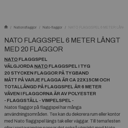
Nationsflaggor
Nato-flaggor
NATO FLAGGSPEL 6 METER LÅNG
NATO FLAGGSPEL 6 METER LÅNGT
MED 20 FLAGGOR
NATO
FLAGGSPEL
VÄLGJORDA
NATO
FLAGGSPEL I TYG
20 STYCKEN FLAGGOR PÅ TYGBAND
MÅTT PÅ VARJE FLAGGA ÄR CA 22X15CM OCH
TOTALLÄNGD PÅ FLAGGSPEL ÄR 6 METER
VÄVEN I FLAGGORNA ÄR AV POLYESTER
- FLAGGSTÄLL - VIMPELSPEL -
Natos flaggor på flaggspel har många
användningsområden. Tex kan du dekorera rum eller kontor
med Nato flaggspel längs tak eller väggar. Till temafesten
eller i restaurangen passar det också utmärkt med Nato