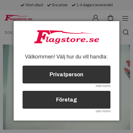
Stort utbud
Bra priser
1-4 dagars leveranstid
Välkommen! Välj hur du vill handla:
Privatperson
med moms
Företag
utan moms