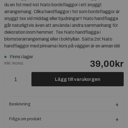
du en fot med 4st Nato bordsflaggor i ett snyggt
arrangemang. Olika handflaggor i fot som bordsflaggor är
snyggt tex vid middag eller bjudningar!! Nato handflagga
går naturligtvis även att använda i andra sammanhang för
dekoration inom hemmet. Tex Nato handflagga i
blomsterarrangemang eller i bokhyllan. Sätta 2st Nato
handflaggor med pinnarna i kors på väggen är en annan idé
Finns i lager
39,00kr
Inkl. moms:
Lägg till varukorgen
Beskrivning
Fråga om produkt