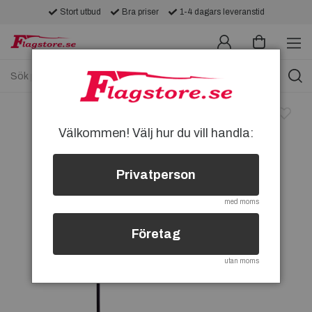
Stort utbud
Bra priser
1-4 dagars leveranstid
Välkommen! Välj hur du vill handla:
Privatperson
med moms
Företag
utan moms