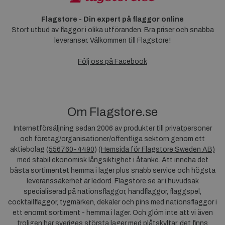
Flagstore - Din expert på flaggor online
Stort utbud av flaggor i olika utföranden. Bra priser och snabba
leveranser. Välkommen till Flagstore!
Följ oss på Facebook
Om Flagstore.se
Internetförsäljning sedan 2006 av produkter till privatpersoner
och företag/organisationer/offentliga sektorn genom ett
aktiebolag (
556760-4490
) (
Hemsida för Flagstore Sweden AB)
med stabil ekonomisk långsiktighet i åtanke. Att inneha det
bästa sortimentet hemma i lager plus snabb service och högsta
leveranssäkerhet är ledord. Flagstore.se är i huvudsak
specialiserad på nationsflaggor, handflaggor, flaggspel,
cocktailflaggor, tygmärken, dekaler och pins med nationsflaggor i
ett enormt sortiment - hemma i lager. Och glöm inte att vi även
troligen har sveriges största lager med plåtskyltar, det finns