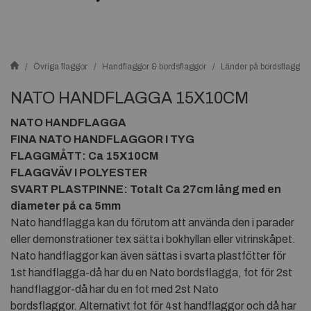
Övriga flaggor
Handflaggor & bordsflaggor
Länder på bordsflaggor
NATO HANDFLAGGA 15X10CM
NATO HANDFLAGGA
FINA NATO HANDFLAGGOR I TYG
FLAGGMÅTT: Ca 15X10CM
FLAGGVÄV I POLYESTER
SVART PLASTPINNE: Totalt Ca 27cm lång med en
diameter på ca 5mm
Nato handflagga kan du förutom att använda den i parader
eller demonstrationer tex sätta i bokhyllan eller vitrinskåpet.
Nato handflaggor kan även sättas i svarta plastfötter för
1st handflagga-då har du en Nato bordsflagga, fot för 2st
handflaggor-då har du en fot med 2st Nato
bordsflaggor. Alternativt fot för 4st handflaggor och då har