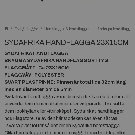
Övriga flaggor
Handflaggor & bordsflaggor
Länder på bordsflaggor
SYDAFRIKA HANDFLAGGA 23X15CM
SYDAFRIKA HANDFLAGGA
SNYGGA SYDAFRIKA HANDFLAGGOR I TYG
FLAGGMÅTT: Ca 23X15CM
FLAGGVÄV I POLYESTER
SVART PLASTPINNE: Pinnen är totalt ca 32cm lång
med en diameter om ca 5mm
Sydafrikas handflagga av mediumstorlek kan du förutom att
använda den i demonstrationer eller vid parader, tex sätta
dem i bokhyllan eller vitrinskåpet. Sydafrikas handflaggor
hos Flagstore.se av den här storleken kan även sättas
i svarta plastfötter så det blir en Sydafrika bordsflagga.
Olika bordsflaggor i fot som är snyggt tex vid middag eller