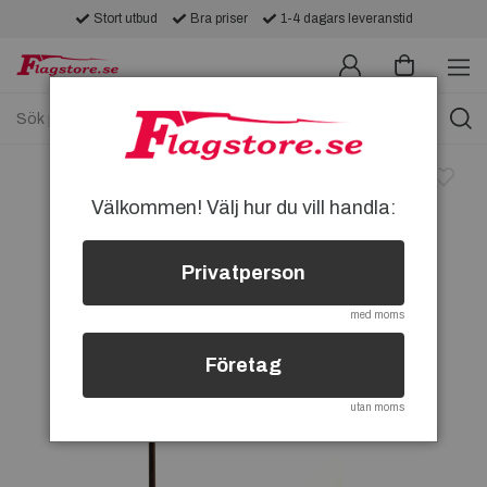
Stort utbud
Bra priser
1-4 dagars leveranstid
Välkommen! Välj hur du vill handla:
Privatperson
med moms
Företag
utan moms