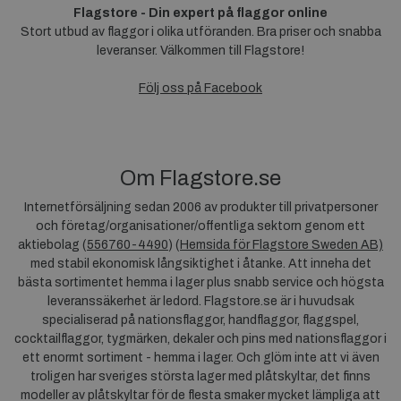
Flagstore - Din expert på flaggor online
Stort utbud av flaggor i olika utföranden. Bra priser och snabba
leveranser. Välkommen till Flagstore!
Följ oss på Facebook
Om Flagstore.se
Internetförsäljning sedan 2006 av produkter till privatpersoner
och företag/organisationer/offentliga sektorn genom ett
aktiebolag (
556760-4490
) (
Hemsida för Flagstore Sweden AB)
med stabil ekonomisk långsiktighet i åtanke. Att inneha det
bästa sortimentet hemma i lager plus snabb service och högsta
leveranssäkerhet är ledord. Flagstore.se är i huvudsak
specialiserad på nationsflaggor, handflaggor, flaggspel,
cocktailflaggor, tygmärken, dekaler och pins med nationsflaggor i
ett enormt sortiment - hemma i lager. Och glöm inte att vi även
troligen har sveriges största lager med plåtskyltar, det finns
modeller av plåtskyltar för de flesta smaker mycket lämpliga att