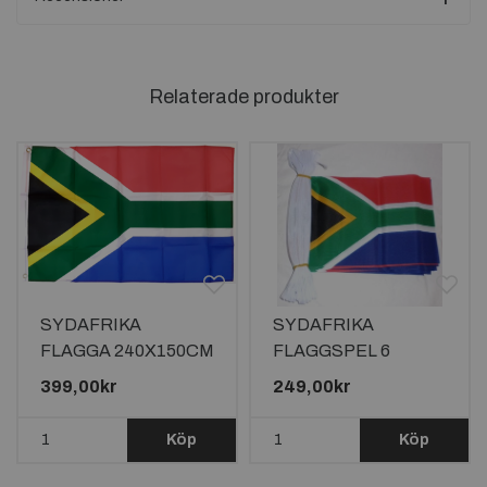
Relaterade produkter
SYDAFRIKA
SYDAFRIKA
FLAGGA 240X150CM
FLAGGSPEL 6
*Läs beskrivningen*
METER LÅNGT MED
399,00kr
249,00kr
20 FLAGGOR
Köp
Köp