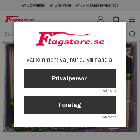
Stort utbud
Bra priser
1-4 dagars leveranstid
Välkommen! Välj hur du vill handla:
Privatperson
med moms
Företag
utan moms