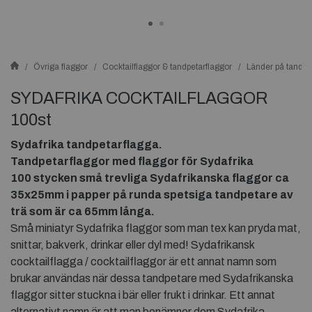
Övriga flaggor
Cocktailflaggor & tandpetarflaggor
Länder på tandpe
SYDAFRIKA COCKTAILFLAGGOR
100st
Sydafrika tandpetarflagga.
Tandpetarflaggor med flaggor för Sydafrika
100 stycken små trevliga
Sydafrikanska flaggor ca
35x25mm i papper på runda spetsiga tandpetare av
trä som är ca 65mm långa.
Små miniatyr Sydafrika flaggor som man tex kan pryda mat,
snittar, bakverk, drinkar eller dyl med! Sydafrikansk
cocktailflagga / cocktailflaggor är ett annat namn som
brukar användas när dessa tandpetare med Sydafrikanska
flaggor sitter stuckna i bär eller frukt i drinkar. Ett annat
alternativt namn är att man benämner dem Sydafrika