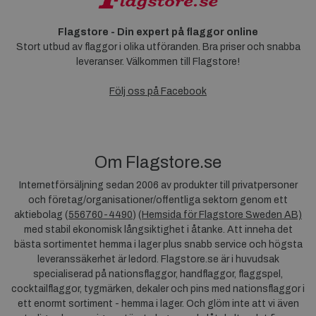
Flagstore - Din expert på flaggor online
Stort utbud av flaggor i olika utföranden. Bra priser och snabba
leveranser. Välkommen till Flagstore!
Följ oss på Facebook
Om Flagstore.se
Internetförsäljning sedan 2006 av produkter till privatpersoner
och företag/organisationer/offentliga sektorn genom ett
aktiebolag (
556760-4490
) (
Hemsida för Flagstore Sweden AB)
med stabil ekonomisk långsiktighet i åtanke. Att inneha det
bästa sortimentet hemma i lager plus snabb service och högsta
leveranssäkerhet är ledord. Flagstore.se är i huvudsak
specialiserad på nationsflaggor, handflaggor, flaggspel,
cocktailflaggor, tygmärken, dekaler och pins med nationsflaggor i
ett enormt sortiment - hemma i lager. Och glöm inte att vi även