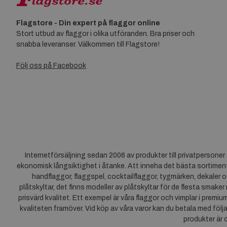
Flagstore - Din expert på flaggor online
Stort utbud av flaggor i olika utföranden. Bra priser och
snabba leveranser. Välkommen till Flagstore!
Följ oss på Facebook
Internetförsäljning sedan 2006 av produkter till privatpersone
ekonomisk långsiktighet i åtanke. Att inneha det bästa sortiment
handflaggor, flaggspel, cocktailflaggor, tygmärken, dekaler o
plåtskyltar, det finns modeller av plåtskyltar för de flesta smaker
prisvärd kvalitet. Ett exempel är våra flaggor och vimplar i premi
kvaliteten framöver. Vid köp av våra varor kan du betala med följ
produkter är 