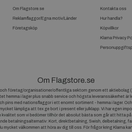
Om Flagstore.se
Kontakta oss
Reklamflaggor/Egna motiv/Länder
Hur handla?
Företagsköp
Köpvillkor
Klarna Privacy Po
Personuppgiftsp
Om Flagstore.se
r och företag/organisationer/offentliga sektorn genom ett aktiebolag (
et hemma i lager plus snabb service och högsta leveranssäkerhet är le
ch pins med nationsflaggor i ett enormt sortiment - hemma i lager. Och
 mycket lämpliga att tex ge bort i present eller julklapp. Vi har egen impo
um kvalitet som vi bedömer tillhör det absolut bästa som går att hitta på
ande betalningsalternativ: Kort, direktbetalning, Swish, delbetalning, f
du mycket välkommen att höra av dig till oss. För frågor kring Klarna ka