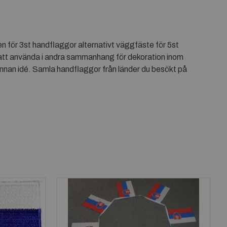
n för 3st handflaggor alternativt väggfäste för 5st
n att använda i andra sammanhang för dekoration inom
annan idé. Samla handflaggor från länder du besökt på