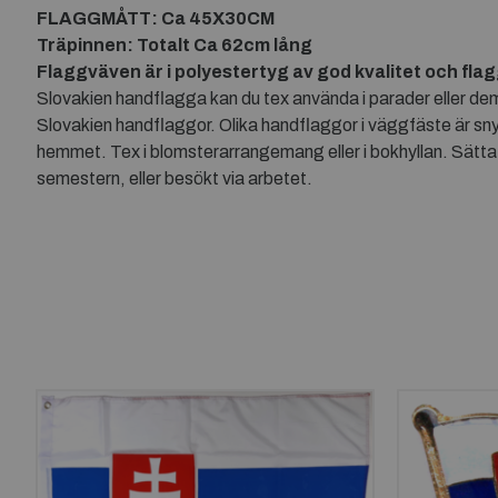
FLAGGMÅTT: Ca 45X30CM
Träpinnen: Totalt Ca 62cm lång
Flaggväven är i polyestertyg av god kvalitet och fla
Slovakien handflagga kan du tex använda i parader eller dem
Slovakien handflaggor. Olika handflaggor i väggfäste är sn
hemmet. Tex i blomsterarrangemang eller i bokhyllan. Sätta
semestern, eller besökt via arbetet.