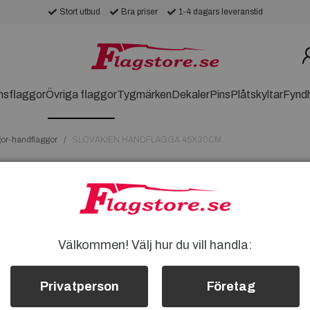
Stort utbud
Bra priser
1-4 dagars leveranstid
nsflaggor
Övriga flaggor
Tygmärken
Dekaler
Pins
Plåtskyltar
Fynd
gor-handflaggor
SLOVAKIEN HANDFLAGGA 45X30CM
SLOVAKIEN HA
SLOVAKIEN HANDFLAGGA
FINA SLOVAKIEN HANDF
FLAGGMÅTT: Ca 45X30CM
Välkommen! Välj hur du vill handla:
Träpinnen: Totalt Ca 62cm
Flaggväven är i polyesterty
extra hållbarhet
Privatperson
Företag
Slovakien handflagga kan du te