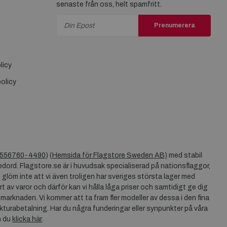
senaste från oss, helt spamfritt.
Prenumerera
licy
olicy
556760-4490
) (
Hemsida för Flagstore Sweden AB)
med stabil
dord. Flagstore.se är i huvudsak specialiserad på nationsflaggor,
 glöm inte att vi även troligen har sveriges största lager med
rt av varor och därför kan vi hålla låga priser och samtidigt ge dig
 marknaden. Vi kommer att ta fram fler modeller av dessa i den fina
akturabetalning. Har du några funderingar eller synpunkter på våra
n du
klicka här
.