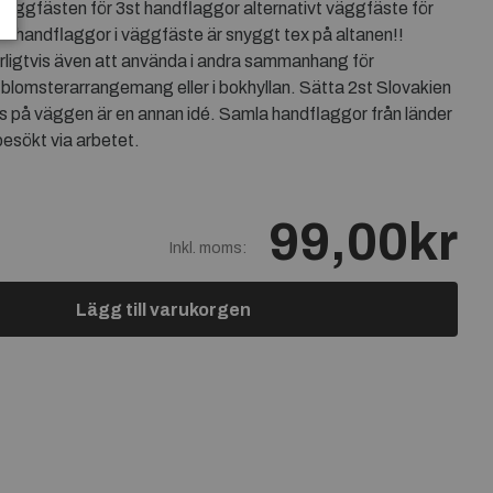
väggfästen för 3st handflaggor alternativt väggfäste för
ka handflaggor i väggfäste är snyggt tex på altanen!!
rligtvis även att använda i andra sammanhang för
blomsterarrangemang eller i bokhyllan. Sätta 2st Slovakien
s på väggen är en annan idé. Samla handflaggor från länder
besökt via arbetet.
99,00kr
Inkl. moms:
Lägg till varukorgen