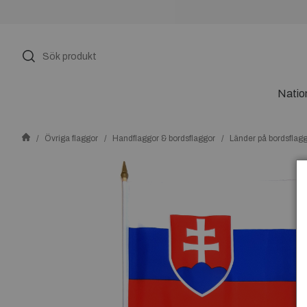
Natio
Övriga flaggor
Handflaggor & bordsflaggor
Länder på bordsflag