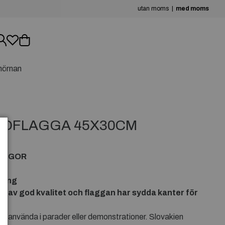
utan moms
med moms
hörnan
NDFLAGGA 45X30CM
LAGGOR
 lång
g av god kvalitet och flaggan har sydda kanter för
x använda i parader eller demonstrationer. Slovakien