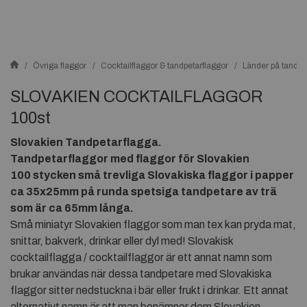
Övriga flaggor
Cocktailflaggor & tandpetarflaggor
Länder på tandpe
SLOVAKIEN COCKTAILFLAGGOR
100st
Slovakien Tandpetarflagga.
Tandpetarflaggor med flaggor för
Slovakien
100 stycken små trevliga
Slovakiska
flaggor i papper
ca 35x25mm på runda spetsiga tandpetare av trä
som är ca 65mm
långa.
Små miniatyr Slovakien flaggor som man tex kan pryda mat,
snittar, bakverk, drinkar eller dyl med! Slovakisk
cocktailflagga / cocktailflaggor är ett annat namn som
brukar användas när dessa tandpetare med Slovakiska
flaggor sitter nedstuckna i bär eller frukt i drinkar. Ett annat
alternativt namn är att man benämner dem Slovakien