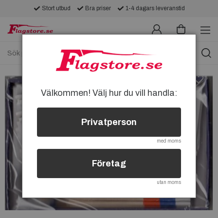
Stort utbud
Bra priser
1-4 dagars leveranstid
Välkommen! Välj hur du vill handla:
Privatperson
med moms
Företag
utan moms