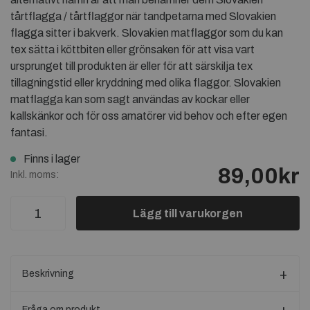
tårtflagga / tårtflaggor när tandpetarna med Slovakien
flagga sitter i bakverk. Slovakien matflaggor som du kan
tex sätta i köttbiten eller grönsaken för att visa vart
ursprunget till produkten är eller för att särskilja tex
tillagningstid eller kryddning med olika flaggor. Slovakien
matflagga kan som sagt användas av kockar eller
kallskänkor och för oss amatörer vid behov och efter egen
fantasi.
Finns i lager
89,00kr
Inkl. moms:
Lägg till varukorgen
Beskrivning
Fråga om produkt