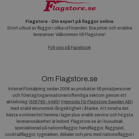
Flagstore - Din expert på flaggor online
Stort utbud av flaggor i olika utföranden. Bra priser och snabba
leveranser. Välkommen till Flagstore!
Följ oss på Facebook
Om Flagstore.se
Internetförsäljning sedan 2006 av produkter till privatpersoner
och företag/organisationer/offentliga sektorn genom ett
aktiebolag (
556760-4490
) (
Hemsida för Flagstore Sweden AB)
med stabil ekonomisk långsiktighet i åtanke. Att inneha det
bästa sortimentet hemma i lager plus snabb service och högsta
leveranssäkerhet är ledord. Flagstore.se är i huvudsak
specialiserad på nationsflaggor, handflaggor, flaggspel,
cocktailflaggor, tygmärken, dekaler och pins med nationsflaggor i