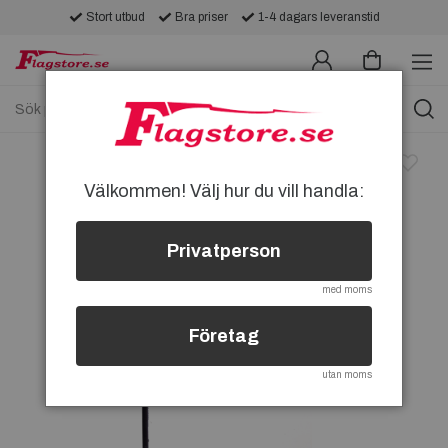
Stort utbud
Bra priser
1-4 dagars leveranstid
Välkommen! Välj hur du vill handla:
Privatperson
med moms
Företag
utan moms