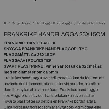
Övriga flaggor
Handflaggor & bordsflaggor
Länder på bordsflaggor
FRANKRIKE HANDFLAGGA 23X15CM
FRANKRIKE HANDFLAGGA
SNYGGA FRANKRIKE HANDFLAGGOR I TYG
FLAGGMÅTT: Ca 23X15CM
FLAGGVÄV I POLYESTER
SVART PLASTPINNE: Pinnen är totalt ca 32cm lång
med en diameter om ca 5mm
Frankrikes handflagga av mediumstorlek kan du förutom att
använda den i demonstrationer eller vid parader, tex sätta
dem i bokhyllan eller vitrinskåpet. Frankrikes handflaggor
hos Flagstore.se av den här storleken kan även sättas
i svarta plastfötter så det blir en Frankrike bordsflagga.
Olika bordsflaggor i fot som är snyggt tex vid middag eller