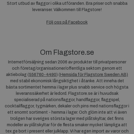
Stort utbud av flaggor i olika utföranden. Bra priser och snabba
leveranser. Välkommen till Flagstore!
Följ oss på Facebook
Om Flagstore.se
Internetförsäljning sedan 2006 av produkter till privatpersoner
och företag/organisationer/offentliga sektorn genom ett
aktiebolag (
556760-4490
) (
Hemsida för Flagstore Sweden AB)
med stabil ekonomisk långsiktighet i åtanke. Att inneha det
bästa sortimentet hemma i lager plus snabb service och högsta
leveranssäkerhet är ledord. Flagstore.se är i huvudsak
specialiserad på nationsflaggor, handflaggor, flaggspel,
cocktailflaggor, tygmärken, dekaler och pins med nationsflaggor i
ett enormt sortiment - hemma i lager. Och glöm inte att vi även
troligen har sveriges största lager med plåtskyltar, det finns
modeller av plåtskyltar för de flesta smaker mycket lämpliga att
tex ge bort i present eller julklapp. Vi har egen import av varor och