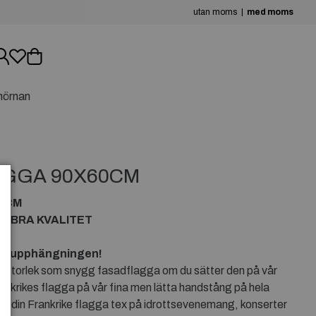
utan moms
med moms
hörnan
AGGA 90X60CM
0CM
I BRA KVALITET
för upphängningen!
 i storlek som snygg fasadflagga om du sätter den på vår
nkrikes flagga på vår fina men lätta handstång på hela
 din Frankrike flagga tex på idrottsevenemang, konserter