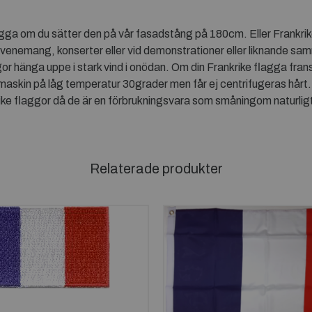
agga om du sätter den på vår fasadstång på 180cm. Eller Frankri
venemang, konserter eller vid demonstrationer eller liknande sa
r hänga uppe i stark vind i onödan. Om din Frankrike flagga frans
i maskin på låg temperatur 30grader men får ej centrifugeras hårt.
e flaggor då de är en förbrukningsvara som småningom naturligtvi
Relaterade produkter