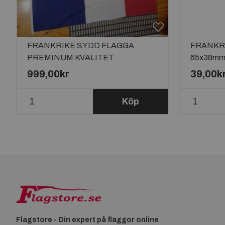
FRANKRIKE SYDD FLAGGA
FRANKR
PREMINUM KVALITET
65x38m
240X150CM FÖR FLAGGSTÅNG
999,00kr
39,00k
10 METER
Köp
Flagstore - Din expert på flaggor online