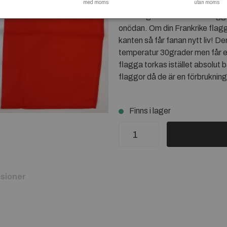
med moms
eller vid demonstrationer elle
utan moms
den hängtorkas innan den läggs 
onödan. Om din Frankrike flagga
kanten så får fanan nytt liv! D
temperatur 30grader men får ej
flagga torkas istället absolut
flaggor då de är en förbrukning
Finns i lager
sioner