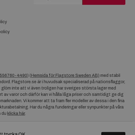
licy
olicy
556760-4490
) (
Hemsida för Flagstore Sweden AB)
med stabil
dord. Flagstore.se är i huvudsak specialiserad på nationsflaggor,
 glöm inte att vi även troligen har sveriges största lager med
rt av varor och därför kan vi hålla låga priser och samtidigt ge dig
 marknaden. Vi kommer att ta fram fler modeller av dessa i den fina
akturabetalning. Har du några funderingar eller synpunkter på våra
n du
klicka här
.
tt trycka OK