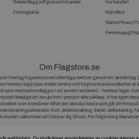
Reklamflaggor/Egna motiv/Länder
Hur handla?
Företagsköp
Köpvillkor
Klarna Privacy Po
Personuppgiftsp
Om Flagstore.se
r och företag/organisationer/offentliga sektorn genom ett aktiebolag (
et hemma i lager plus snabb service och högsta leveranssäkerhet är le
ch pins med nationsflaggor i ett enormt sortiment - hemma i lager. Och
 mycket lämpliga att tex ge bort i present eller julklapp. Vi har egen impo
um kvalitet som vi bedömer tillhör det absolut bästa som går att hitta på
ande betalningsalternativ: Kort, direktbetalning, Swish, delbetalning, f
du mycket välkommen att höra av dig till oss. För frågor kring Klarna ka
av vår webbplats. Du godkänner användningen av cookies genom a