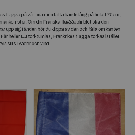
kes flagga på vår fina men lätta handstång på hela 175cm,
mmankomster. Om din Franska flagga blir blöt ska den
ar upp sig i änden bör du klippa av den och fålla om kanten
 Får heller
EJ
torktumlas, Frankrikes flagga torkas istället
s slits i väder och vind.