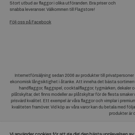
Stort utbud av flaggor i olika utföranden. Bra priser och
snabba leveranser. Välkommen till Flagstore!
Följ oss på Facebook
Internetförsäljning sedan 2006 av produkter till privatpersone
ekonomisk långsiktighet i åtanke. Att inneha det bästa sortiment
handflaggor, flaggspel, cocktailflaggor, tygmärken, dekaler o
plåtskyltar, det finns modeller av plåtskyltar för de flesta smaker
prisvärd kvalitet. Ett exempel är våra flaggor och vimplar i premi
kvaliteten framöver. Vid köp av våra varor kan du betala med följ
produkter är 
Vi använder cookies för att ge dig den bästa upplevelsen 