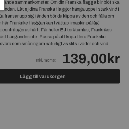
r liknande sammankomster. Om din Franska flagga blir blöt ska
undan. Låt ej dina Franska flaggor hänga uppe i stark vind i
 fransar upp sig i änden bör du klippa av den och fålla om
en här Frankrike flaggan kan tvättas i maskin på låg
 centrifugeras hårt. Får heller
EJ
torktumlas, Frankrikes
 bäst hängandes ute. Passa på att köpa flera Frankrike
svara som småningom naturligtvis slits i väder och vind.
139,00kr
Inkl. moms:
Lägg till varukorgen