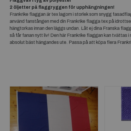
Flaggväv i tyg av polyester
2 öljetter på flaggryggen för upphängningen!
Frankrike flaggan är tex lagom i storlek som snygg fasadfl
använd fanstången med din Frankrike flagga tex på idrottse
hängtorkas innan den läggs undan. Låt ej dina Franska flaggo
så får fanan nytt liv! Den här Frankrike flaggan kan tvättas 
absolut bäst hängandes ute. Passa på att köpa flera Frankrik