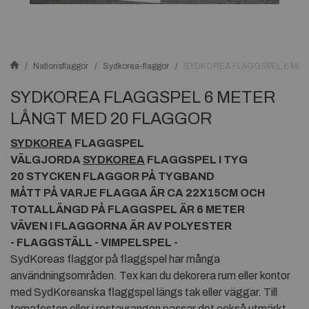
Nationsflaggor
Sydkorea-flaggor
SYDKOREA FLAGGSPEL 6 MET
SYDKOREA FLAGGSPEL 6 METER
LÅNGT MED 20 FLAGGOR
SYDKOREA
FLAGGSPEL
VÄLGJORDA
SYDKOREA
FLAGGSPEL I TYG
20 STYCKEN FLAGGOR PÅ TYGBAND
MÅTT PÅ VARJE FLAGGA ÄR CA 22X15CM OCH
TOTALLÄNGD PÅ FLAGGSPEL ÄR 6 METER
VÄVEN I FLAGGORNA ÄR AV POLYESTER
- FLAGGSTÄLL - VIMPELSPEL -
SydKoreas flaggor på flaggspel har många
användningsområden. Tex kan du dekorera rum eller kontor
med SydKoreanska flaggspel längs tak eller väggar. Till
temafesten eller i restaurangen passar det också utmärkt