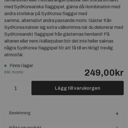
med SydKoreanska flaggspel, gärna då i kombination med
andra storlekar på SydKorea flaggor med
samma, alternativt andra passande motiv. Gäster från
SydKorea känner sig extra välkommna när du dekorerar med
SydKoreanskt flaggspel från gästernas hemland! På
altanen eller nere i källarpuben bör det inte heller saknas
några SydKorea flaggspel för att få till en riktigt trevlig
atmosfär.
Finns i lager
249,00kr
Inkl. moms:
Lägg till varukorgen
Beskrivning
Fråga om produkt