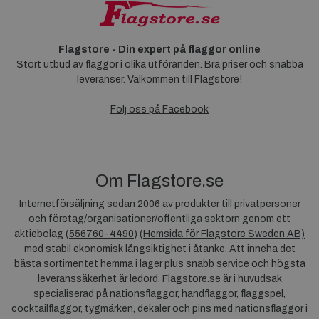
Flagstore - Din expert på flaggor online
Stort utbud av flaggor i olika utföranden. Bra priser och snabba
leveranser. Välkommen till Flagstore!
Följ oss på Facebook
Om Flagstore.se
Internetförsäljning sedan 2006 av produkter till privatpersoner
och företag/organisationer/offentliga sektorn genom ett
aktiebolag (
556760-4490
) (
Hemsida för Flagstore Sweden AB)
med stabil ekonomisk långsiktighet i åtanke. Att inneha det
bästa sortimentet hemma i lager plus snabb service och högsta
leveranssäkerhet är ledord. Flagstore.se är i huvudsak
specialiserad på nationsflaggor, handflaggor, flaggspel,
cocktailflaggor, tygmärken, dekaler och pins med nationsflaggor i