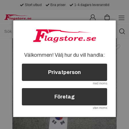
Stort utbud
Bra priser
1-4 dagars leveranstid
Välkommen! Välj hur du vill handla:
Privatperson
med moms
Företag
utan moms