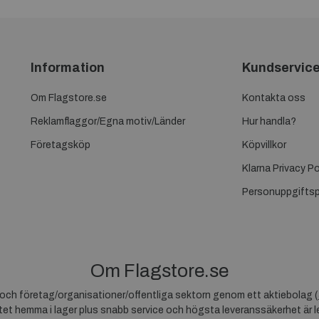
Information
Kundservic
Om Flagstore.se
Kontakta oss
Reklamflaggor/Egna motiv/Länder
Hur handla?
Företagsköp
Köpvillkor
Klarna Privacy Po
Personuppgiftsp
Om Flagstore.se
r och företag/organisationer/offentliga sektorn genom ett aktiebolag (
et hemma i lager plus snabb service och högsta leveranssäkerhet är le