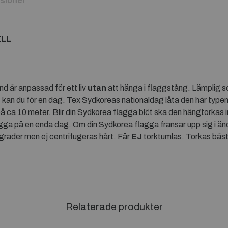
sioner
ELL
d är anpassad för ett liv
utan
att hänga i flaggstång. Lämplig 
kan du för en dag. Tex Sydkoreas nationaldag låta den här type
å ca 10 meter. Blir din Sydkorea flagga blöt ska den hängtorkas i
agga på en enda dag. Om din Sydkorea flagga fransar upp sig i än
grader men ej centrifugeras hårt. Får
EJ
torktumlas. Torkas bäs
Relaterade produkter