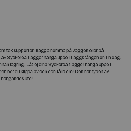
som tex supporter-flagga hemma på väggen eller på
n av Sydkorea flaggor hänga uppe i flaggstången en fin dag.
nnan lagring. Låt ej dina Sydkorea flaggor hänga uppe i
den bör du klippa av den och fålla om! Den här typen av
t hängandes ute!