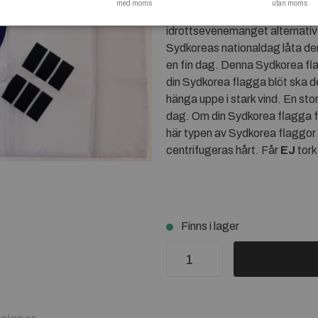
med moms
utan moms
att hänga i flaggstång. Lämpl
idrottsevenemanget alternativ
Sydkoreas nationaldag låta de
en fin dag. Denna Sydkorea flag
din Sydkorea flagga blöt ska d
hänga uppe i stark vind. En st
dag. Om din Sydkorea flagga fr
här typen av Sydkorea flaggor 
centrifugeras hårt. Får
EJ
tork
Finns i lager