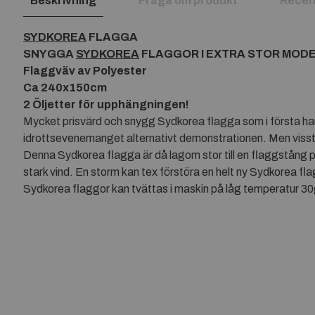
Beskrivning
Fråga om produkt
Recen
SYDKOREA
FLAGGA
SNYGGA
SYDKOREA
FLAGGOR I EXTRA STOR MOD
Flaggväv av Polyester
Ca 240x150cm
2 Öljetter för upphängningen!
Mycket prisvärd och snygg Sydkorea flagga som i första han
idrottsevenemanget alternativt demonstrationen. Men visst 
Denna Sydkorea flagga är då lagom stor till en flaggstång p
stark vind. En storm kan tex förstöra en helt ny Sydkorea fl
Sydkorea flaggor kan tvättas i maskin på låg temperatur 30