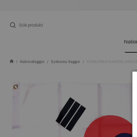
Natio
Nationsflaggor
Sydkorea-flaggor
SYDKOREA FLAGGA 240X150C