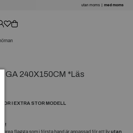
utan moms
med moms
hörnan
GGA 240X150CM *Läs
GOR I EXTRA STOR MODELL
en!
orea flagga som i första hand är anpassad för ett liv
utan