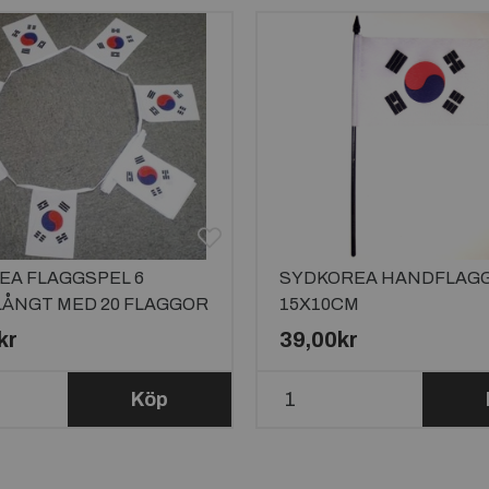
EA FLAGGSPEL 6
SYDKOREA HANDFLAG
LÅNGT MED 20 FLAGGOR
15X10CM
kr
39,00kr
Köp