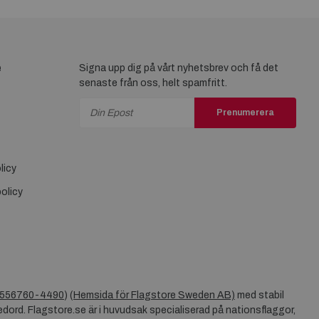
e
Signa upp dig på vårt nyhetsbrev och få det
senaste från oss, helt spamfritt.
Prenumerera
licy
olicy
556760-4490
) (
Hemsida för Flagstore Sweden AB)
med stabil
dord. Flagstore.se är i huvudsak specialiserad på nationsflaggor,