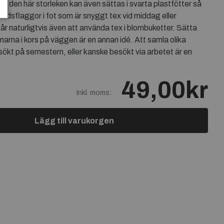
v den här storleken kan även sättas i svarta plastfötter så
bordsflaggor i fot som är snyggt tex vid middag eller
år naturligtvis även att använda tex i blombuketter. Sätta
arna i kors på väggen är en annan idé. Att samla olika
sökt på semestern, eller kanske besökt via arbetet är en
49,00kr
Inkl. moms:
Lägg till varukorgen