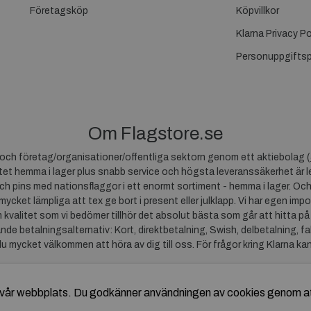
Företagsköp
Köpvillkor
Klarna Privacy Po
Personuppgiftsp
Om Flagstore.se
r och företag/organisationer/offentliga sektorn genom ett aktiebolag (
et hemma i lager plus snabb service och högsta leveranssäkerhet är le
ch pins med nationsflaggor i ett enormt sortiment - hemma i lager. Och
 mycket lämpliga att tex ge bort i present eller julklapp. Vi har egen impo
um kvalitet som vi bedömer tillhör det absolut bästa som går att hitta på
ande betalningsalternativ: Kort, direktbetalning, Swish, delbetalning, f
du mycket välkommen att höra av dig till oss. För frågor kring Klarna ka
av vår webbplats. Du godkänner användningen av cookies genom a