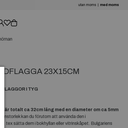
utan moms
med moms
hörnan
NDFLAGGA 23X15CM
A
DFLAGGOR I TYG
 är totalt ca 32cm lång med en diameter om ca 5mm
umstorlek kan du förutom att använda den i
r, tex sätta dem i bokhyllan eller vitrinskåpet. Bulgariens