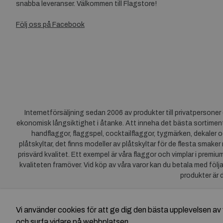
snabba leveranser. Välkommen till Flagstore!
Följ oss på Facebook
Internetförsäljning sedan 2006 av produkter till privatpersone
ekonomisk långsiktighet i åtanke. Att inneha det bästa sortiment
handflaggor, flaggspel, cocktailflaggor, tygmärken, dekaler o
plåtskyltar, det finns modeller av plåtskyltar för de flesta smaker
prisvärd kvalitet. Ett exempel är våra flaggor och vimplar i premi
kvaliteten framöver. Vid köp av våra varor kan du betala med följ
produkter är 
Vi använder cookies för att ge dig den bästa upplevelsen 
och surfa vidare på webbplatsen.