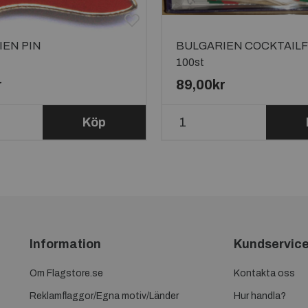
IEN PIN
BULGARIEN COCKTAIL
100st
r
89,00kr
Köp
Information
Kundservic
Om Flagstore.se
Kontakta oss
Reklamflaggor/Egna motiv/Länder
Hur handla?