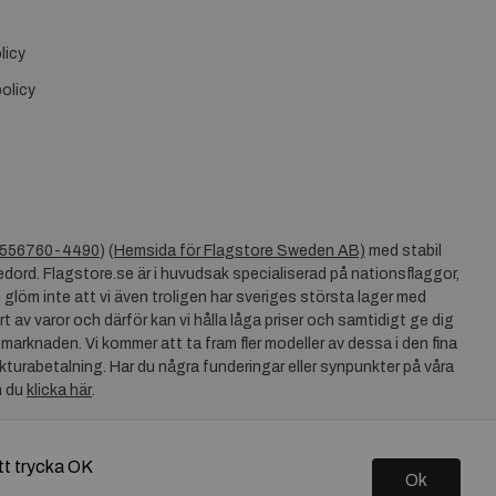
licy
olicy
556760-4490
) (
Hemsida för Flagstore Sweden AB)
med stabil
dord. Flagstore.se är i huvudsak specialiserad på nationsflaggor,
 glöm inte att vi även troligen har sveriges största lager med
rt av varor och därför kan vi hålla låga priser och samtidigt ge dig
 marknaden. Vi kommer att ta fram fler modeller av dessa i den fina
akturabetalning. Har du några funderingar eller synpunkter på våra
n du
klicka här
.
tt trycka OK
Ok