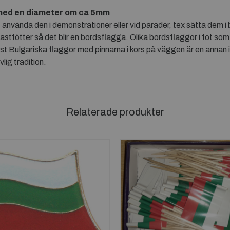
med en diameter om ca 5mm
nvända den i demonstrationer eller vid parader, tex sätta dem i b
astfötter så det blir en bordsflagga. Olika bordsflaggor i fot som
2st Bulgariska flaggor med pinnarna i kors på väggen är en annan i
lig tradition.
Relaterade produkter