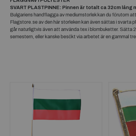
FLAGGVÄV I POLYESTER
SVART PLASTPINNE: Pinnen är totalt ca 32cm lång 
Bulgariens handflagga av mediumstorlek kan du förutom att a
Flagstore.se av den här storleken kan även sättas i svarta pl
går naturligtvis även att använda tex i blombuketter. Sätta 
semestern, eller kanske besökt via arbetet är en gammal trev