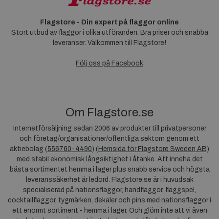
Flagstore - Din expert på flaggor online
Stort utbud av flaggor i olika utföranden. Bra priser och snabba
leveranser. Välkommen till Flagstore!
Följ oss på Facebook
Om Flagstore.se
Internetförsäljning sedan 2006 av produkter till privatpersoner
och företag/organisationer/offentliga sektorn genom ett
aktiebolag (
556760-4490
) (
Hemsida för Flagstore Sweden AB)
med stabil ekonomisk långsiktighet i åtanke. Att inneha det
bästa sortimentet hemma i lager plus snabb service och högsta
leveranssäkerhet är ledord. Flagstore.se är i huvudsak
specialiserad på nationsflaggor, handflaggor, flaggspel,
cocktailflaggor, tygmärken, dekaler och pins med nationsflaggor i
ett enormt sortiment - hemma i lager. Och glöm inte att vi även