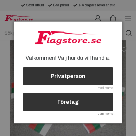
Stort utbud
Bra priser
1-4 dagars leveranstid
Välkommen! Välj hur du vill handla:
Privatperson
med moms
Företag
utan moms