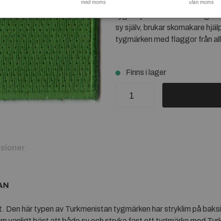
med moms
sätt ska klara tvätt och nötning
utan moms
tyger ej brukar tåla den höga vä
sy själv, brukar skomakare hjälp
tygmärken med flaggor från all
Finns i lager
sioner
AN
 Den här typen av Turkmenistan tygmärken har stryklim på baksida
vanligt bäst att både sy och stryka fast ett tygmärke med Turkm