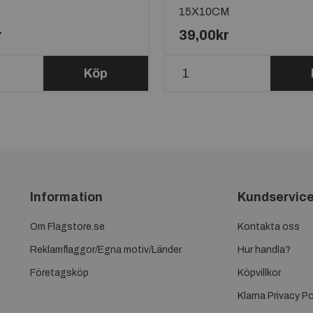
15X10CM
r
39,00kr
Köp
Information
Kundservic
Om Flagstore.se
Kontakta oss
Reklamflaggor/Egna motiv/Länder
Hur handla?
Företagsköp
Köpvillkor
Klarna Privacy Po