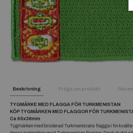
Beskrivning
Fråga om produkt
Recen
TYGMÄRKE MED FLAGGA FÖR TURKMENISTAN
KÖP TYGMÄRKEN MED FLAGGOR FÖR TURKMENIST
Ca 65x38mm
Tygmärken med broderad Turkmenistans flagga i fin kvalitet.
dessa tygmärken med Turkmenistan flaggor. Dock är det som 