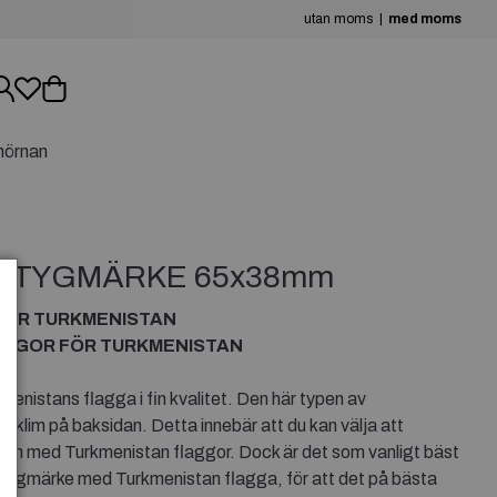
utan moms
med moms
hörnan
 TYGMÄRKE 65x38mm
FÖR TURKMENISTAN
AGGOR FÖR TURKMENISTAN
nistans flagga i fin kvalitet. Den här typen av
yklim på baksidan. Detta innebär att du kan välja att
ken med Turkmenistan flaggor. Dock är det som vanligt bäst
t tygmärke med Turkmenistan flagga, för att det på bästa