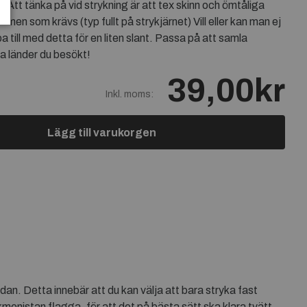
. Att tänka på vid strykning är att tex skinn och ömtåliga
rmen som krävs (typ fullt på strykjärnet) Vill eller kan man ej
a till med detta för en liten slant. Passa på att samla
a länder du besökt!
39,00kr
Inkl. moms:
Lägg till varukorgen
n. Detta innebär att du kan välja att bara stryka fast
enistan flagga, för att det på bästa sätt ska klara tvätt