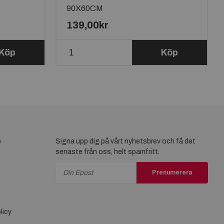
90X60CM
139,00kr
Köp
Köp
e
Signa upp dig på vårt nyhetsbrev och få det
senaste från oss, helt spamfritt.
Prenumerera
licy