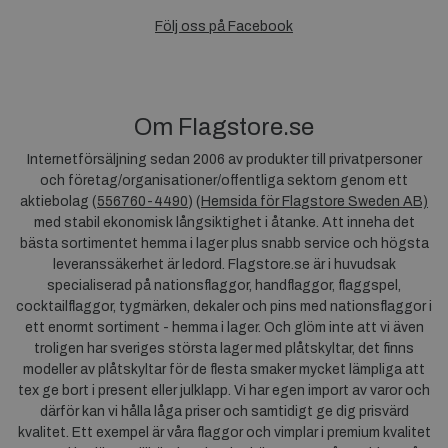
Följ oss på Facebook
Om Flagstore.se
Internetförsäljning sedan 2006 av produkter till privatpersoner
och företag/organisationer/offentliga sektorn genom ett
aktiebolag (
556760-4490
) (
Hemsida för Flagstore Sweden AB)
med stabil ekonomisk långsiktighet i åtanke. Att inneha det
bästa sortimentet hemma i lager plus snabb service och högsta
leveranssäkerhet är ledord. Flagstore.se är i huvudsak
specialiserad på nationsflaggor, handflaggor, flaggspel,
cocktailflaggor, tygmärken, dekaler och pins med nationsflaggor i
ett enormt sortiment - hemma i lager. Och glöm inte att vi även
troligen har sveriges största lager med plåtskyltar, det finns
modeller av plåtskyltar för de flesta smaker mycket lämpliga att
tex ge bort i present eller julklapp. Vi har egen import av varor och
därför kan vi hålla låga priser och samtidigt ge dig prisvärd
kvalitet. Ett exempel är våra flaggor och vimplar i premium kvalitet