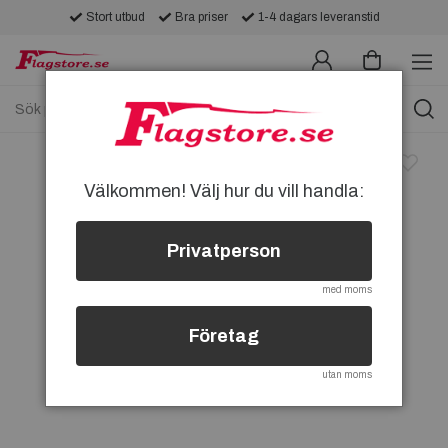
Stort utbud
Bra priser
1-4 dagars leveranstid
Välkommen! Välj hur du vill handla:
Privatperson
med moms
Företag
utan moms