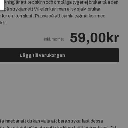
rykning är att tex skinn och ömtåliga tyger ej brukar tåla den
 på strykjärnet) Vill eller kan man ej sy själv, brukar
a för en liten slant. Passa på att samla tygmärken med
kt!
59,00kr
Inkl. moms:
Lägg till varukorgen
 innebär att du kan välja att bara stryka fast dessa
 för att det på bästa sätt ska klara tvätt och nötning. Att