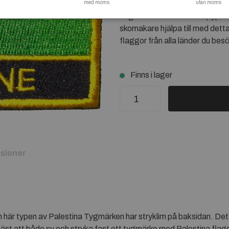
med moms
och nötning. Att tänka på vid st
utan moms
höga värmen som krävs (typ fullt
skomakare hjälpa till med dett
flaggor från alla länder du besö
Finns i lager
sioner
 här typen av Palestina Tygmärken har stryklim på baksidan. Detta
st att både sy och stryka fast ett tygmärke med Palestina flagga,