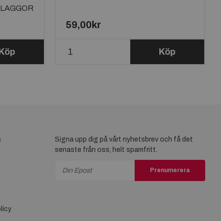
FLAGGOR
59,00kr
Köp
Köp
e
Signa upp dig på vårt nyhetsbrev och få det
senaste från oss, helt spamfritt.
Prenumerera
licy