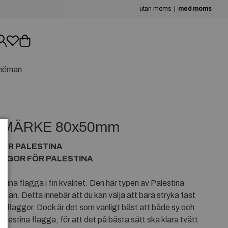
utan moms
med moms
hörnan
GMÄRKE 80x50mm
FÖR PALESTINA
GGOR FÖR PALESTINA
na flagga i fin kvalitet. Den här typen av Palestina
dan. Detta innebär att du kan välja att bara stryka fast
 flaggor. Dock är det som vanligt bäst att både sy och
lestina flagga, för att det på bästa sätt ska klara tvätt