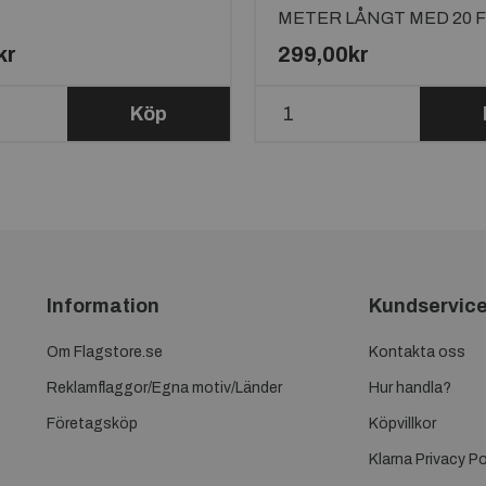
METER LÅNGT MED 20 
kr
299,00kr
Köp
Information
Kundservic
Om Flagstore.se
Kontakta oss
Reklamflaggor/Egna motiv/Länder
Hur handla?
Företagsköp
Köpvillkor
Klarna Privacy Po