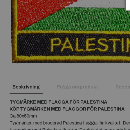
Beskrivning
Fråga om produkt
Recen
TYGMÄRKE MED FLAGGA FÖR PALESTINA
KÖP TYGMÄRKEN MED FLAGGOR FÖR PALESTINA
Ca 80x50mm
Tygmärken med broderad Palestina flagga i fin kvalitet. Den
tygmärken med Palestina flaggor. Dock är det som vanligt bä