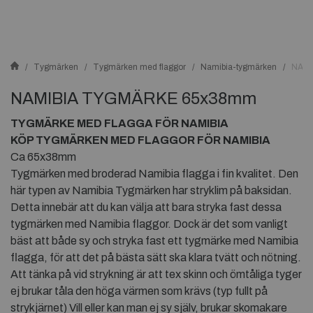
Tygmärken
Tygmärken med flaggor
Namibia-tygmärken
NAMI
NAMIBIA TYGMÄRKE 65x38mm
TYGMÄRKE MED FLAGGA FÖR NAMIBIA
KÖP TYGMÄRKEN MED FLAGGOR FÖR NAMIBIA
Ca 65x38mm
Tygmärken med broderad Namibia flagga i fin kvalitet. Den
här typen av Namibia Tygmärken har stryklim på baksidan.
Detta innebär att du kan välja att bara stryka fast dessa
tygmärken med Namibia flaggor. Dock är det som vanligt
bäst att både sy och stryka fast ett tygmärke med Namibia
flagga, för att det på bästa sätt ska klara tvätt och nötning.
Att tänka på vid strykning är att tex skinn och ömtåliga tyger
ej brukar tåla den höga värmen som krävs (typ fullt på
strykjärnet) Vill eller kan man ej sy själv, brukar skomakare