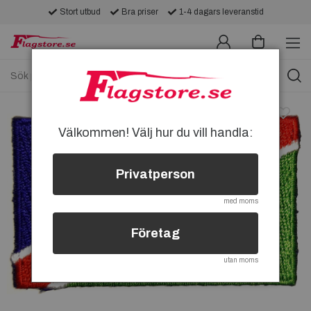
Stort utbud
Bra priser
1-4 dagars leveranstid
Välkommen! Välj hur du vill handla:
Privatperson
med moms
Företag
utan moms