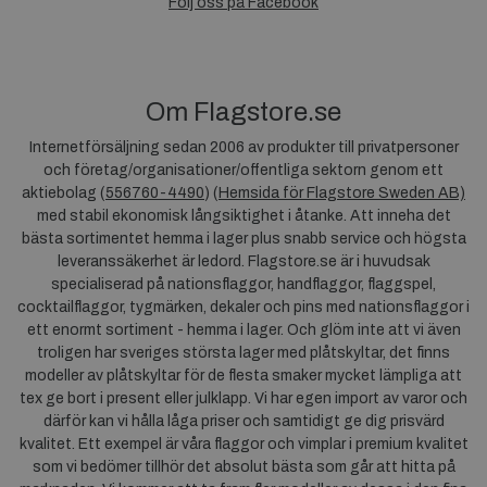
Följ oss på Facebook
Om Flagstore.se
Internetförsäljning sedan 2006 av produkter till privatpersoner
och företag/organisationer/offentliga sektorn genom ett
aktiebolag (
556760-4490
) (
Hemsida för Flagstore Sweden AB)
med stabil ekonomisk långsiktighet i åtanke. Att inneha det
bästa sortimentet hemma i lager plus snabb service och högsta
leveranssäkerhet är ledord. Flagstore.se är i huvudsak
specialiserad på nationsflaggor, handflaggor, flaggspel,
cocktailflaggor, tygmärken, dekaler och pins med nationsflaggor i
ett enormt sortiment - hemma i lager. Och glöm inte att vi även
troligen har sveriges största lager med plåtskyltar, det finns
modeller av plåtskyltar för de flesta smaker mycket lämpliga att
tex ge bort i present eller julklapp. Vi har egen import av varor och
därför kan vi hålla låga priser och samtidigt ge dig prisvärd
kvalitet. Ett exempel är våra flaggor och vimplar i premium kvalitet
som vi bedömer tillhör det absolut bästa som går att hitta på