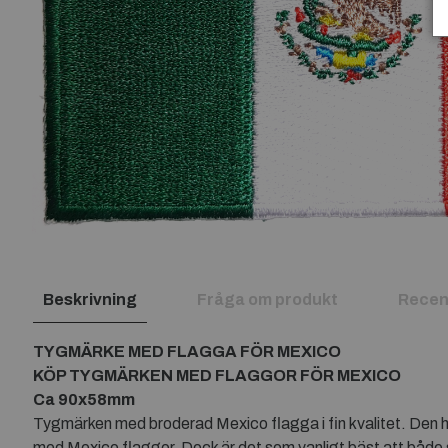
Beskrivning
Fråga om produkt
Recen
TYGMÄRKE MED FLAGGA FÖR MEXICO
KÖP TYGMÄRKEN MED FLAGGOR FÖR MEXICO
Ca 90x58mm
Tygmärken med broderad Mexico flagga i fin kvalitet. Den h
med Mexico flaggor. Dock är det som vanligt bäst att både s