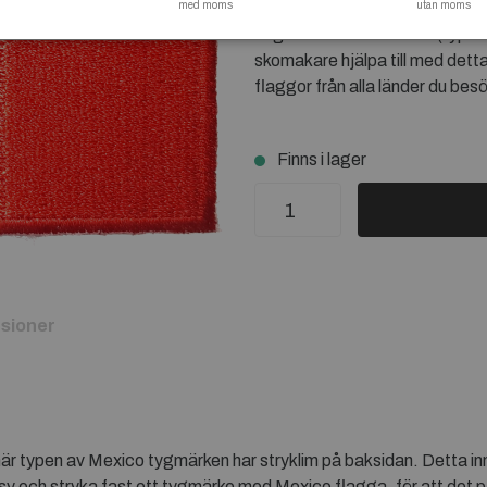
med moms
nötning. Att tänka på vid strykn
utan moms
höga värmen som krävs (typ fullt
skomakare hjälpa till med dett
flaggor från alla länder du besö
Finns i lager
sioner
är typen av Mexico tygmärken har stryklim på baksidan. Detta inn
y och stryka fast ett tygmärke med Mexico flagga, för att det på 