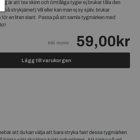
ing är att tex skinn och ömtåliga tyger ej brukar tåla den
 på strykjärnet) Vill eller kan man ej sy själv, brukar
a för en liten slant. Passa på att samla tygmärken med
kt!
59,00kr
Inkl. moms:
Lägg till varukorgen
ebär att du kan välja att bara stryka fast dessa tygmärken
bästa sätt ska klara tvätt och nötning. Att tänka på vid