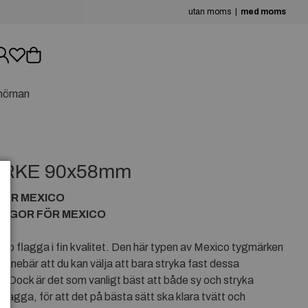
utan moms
med moms
hörnan
RKE 90x58mm
FÖR MEXICO
AGGOR FÖR MEXICO
 flagga i fin kvalitet. Den här typen av Mexico tygmärken
 innebär att du kan välja att bara stryka fast dessa
 Dock är det som vanligt bäst att både sy och stryka
lagga, för att det på bästa sätt ska klara tvätt och