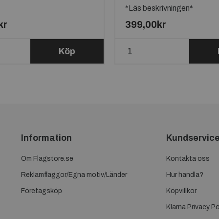
*Läs beskrivningen*
kr
399,00kr
Köp
Information
Kundservic
Om Flagstore.se
Kontakta oss
Reklamflaggor/Egna motiv/Länder
Hur handla?
Företagsköp
Köpvillkor
Klarna Privacy Po