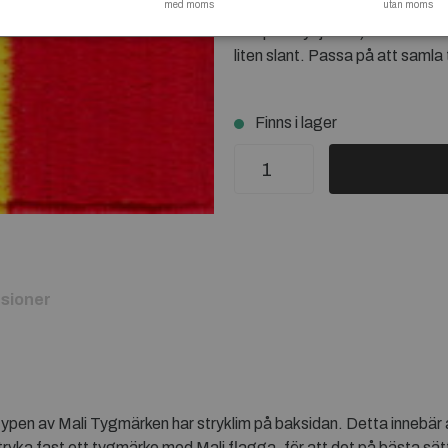
med moms
strykning är att tex skinn och 
utan moms
fullt på strykjärnet) Vill eller 
liten slant. Passa på att samla
Finns i lager
sioner
typen av Mali Tygmärken har stryklim på baksidan. Detta innebär 
ryka fast ett tygmärke med Mali flagga, för att det på bästa sätt 