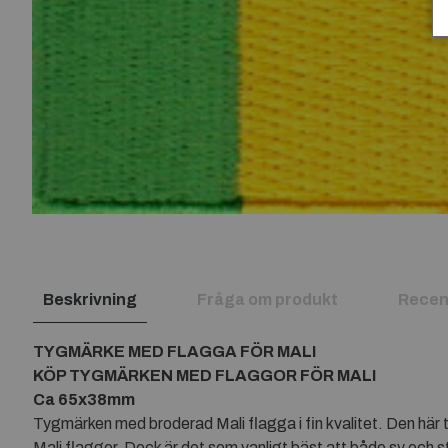
Beskrivning
Fråga om produkt
Recen
TYGMÄRKE MED FLAGGA FÖR MALI
KÖP TYGMÄRKEN MED FLAGGOR FÖR MALI
Ca 65x38mm
Tygmärken med broderad Mali flagga i fin kvalitet. Den här 
Mali flaggor. Dock är det som vanligt bäst att både sy och st