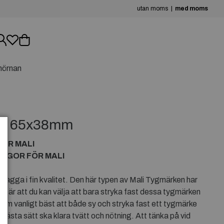
utan moms
med moms
hörnan
E 65x38mm
ÖR MALI
GGOR FÖR MALI
agga i fin kvalitet. Den här typen av Mali Tygmärken har
nebär att du kan välja att bara stryka fast dessa tygmärken
som vanligt bäst att både sy och stryka fast ett tygmärke
 bästa sätt ska klara tvätt och nötning. Att tänka på vid