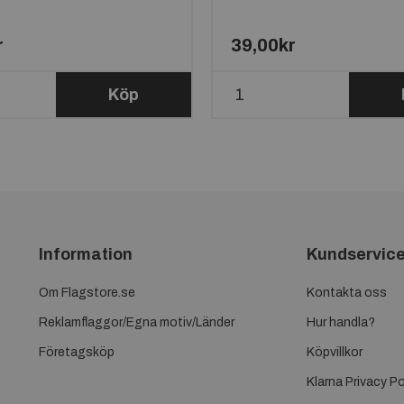
r
39,00kr
Köp
Information
Kundservic
Om Flagstore.se
Kontakta oss
Reklamflaggor/Egna motiv/Länder
Hur handla?
Företagsköp
Köpvillkor
Klarna Privacy Po