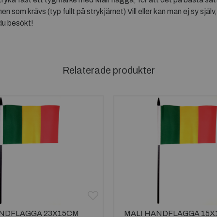
 som krävs (typ fullt på strykjärnet) Vill eller kan man ej sy själv,
du besökt!
Relaterade produkter
ANDFLAGGA 23X15CM
MALI HANDFLAGGA 15X