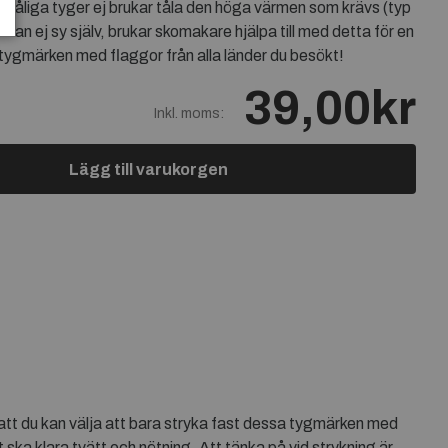
ömtåliga tyger ej brukar tåla den höga värmen som krävs (typ
kan man ej sy själv, brukar skomakare hjälpa till med detta för en
 tygmärken med flaggor från alla länder du besökt!
39,00kr
Inkl. moms:
Lägg till varukorgen
att du kan välja att bara stryka fast dessa tygmärken med
ska klara tvätt och nötning. Att tänka på vid strykning är