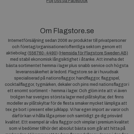
Följ oss på Facebook
Om Flagstore.se
Internetförsäljning sedan 2006 av produkter till privatpersoner
och företag/organisationer/offentliga sektorn genom ett
aktiebolag (
556760-4490
) (
Hemsida för Flagstore Sweden AB)
med stabil ekonomisk långsiktighet i åtanke. Att inneha det
bästa sortimentet hemma i lager plus snabb service och högsta
leveranssäkerhet är ledord. Flagstore.se är i huvudsak
specialiserad på nationsflaggor, handflaggor, flaggspel,
cocktailflaggor, tygmärken, dekaler och pins med nationsflaggor i
ett enormt sortiment - hemma i lager. Och glöm inte att vi även
troligen har sveriges största lager med plåtskyltar, det finns
modeller av plåtskyltar för de flesta smaker mycket lämpliga att
tex ge bort i present eller julklapp. Vi har egen import av varor och
därför kan vi hålla låga priser och samtidigt ge dig prisvärd
kvalitet. Ett exempel är våra flaggor och vimplar i premium kvalitet
som vi bedömer tillhör det absolut bästa som går att hitta på