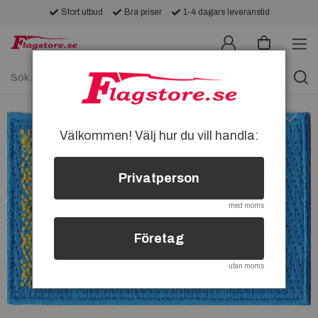
Stort utbud
Bra priser
1-4 dagars leveranstid
Välkommen! Välj hur du vill handla:
Privatperson
med moms
Företag
utan moms