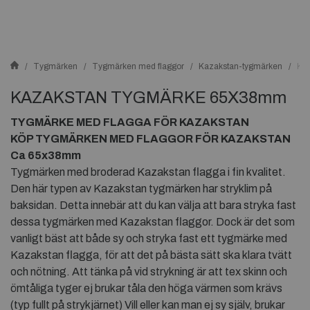
Tygmärken
Tygmärken med flaggor
Kazakstan-tygmärken
KA
KAZAKSTAN TYGMÄRKE 65X38mm
TYGMÄRKE MED FLAGGA FÖR KAZAKSTAN
KÖP TYGMÄRKEN MED FLAGGOR FÖR KAZAKSTAN
Ca 65x38mm
Tygmärken med broderad Kazakstan flagga i fin kvalitet.
Den här typen av Kazakstan tygmärken har stryklim på
baksidan. Detta innebär att du kan välja att bara stryka fast
dessa tygmärken med Kazakstan flaggor. Dock är det som
vanligt bäst att både sy och stryka fast ett tygmärke med
Kazakstan flagga, för att det på bästa sätt ska klara tvätt
och nötning. Att tänka på vid strykning är att tex skinn och
ömtåliga tyger ej brukar tåla den höga värmen som krävs
(typ fullt på strykjärnet) Vill eller kan man ej sy själv, brukar