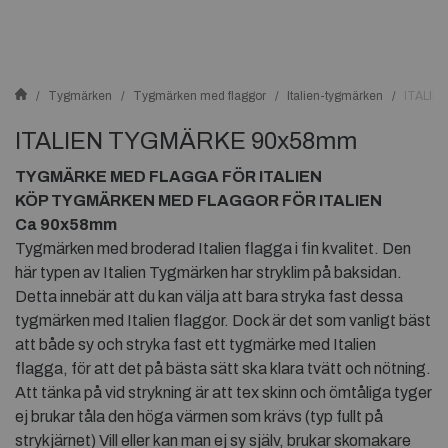
Tygmärken
Tygmärken med flaggor
Italien-tygmärken
ITALI
ITALIEN TYGMÄRKE 90x58mm
TYGMÄRKE MED FLAGGA FÖR ITALIEN
KÖP TYGMÄRKEN MED FLAGGOR FÖR ITALIEN
Ca 90x58mm
Tygmärken med broderad Italien flagga i fin kvalitet. Den
här typen av Italien Tygmärken har stryklim på baksidan.
Detta innebär att du kan välja att bara stryka fast dessa
tygmärken med Italien flaggor. Dock är det som vanligt bäst
att både sy och stryka fast ett tygmärke med Italien
flagga, för att det på bästa sätt ska klara tvätt och nötning.
Att tänka på vid strykning är att tex skinn och ömtåliga tyger
ej brukar tåla den höga värmen som krävs (typ fullt på
strykjärnet) Vill eller kan man ej sy själv, brukar skomakare