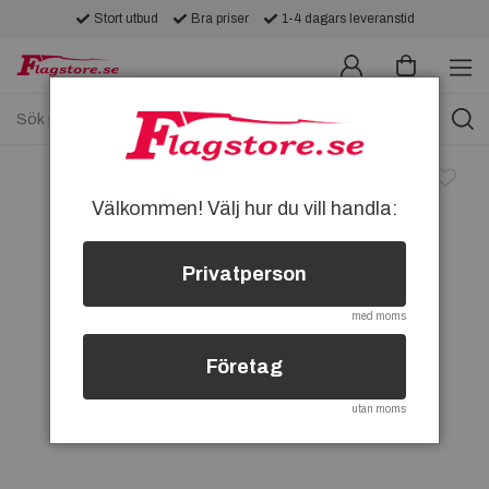
Stort utbud
Bra priser
1-4 dagars leveranstid
Välkommen! Välj hur du vill handla:
Privatperson
med moms
Företag
utan moms