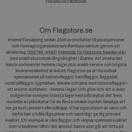
Följ oss på Facebook
Om Flagstore.se
Internetförsäljning sedan 2006 av produkter till privatpersoner
och företag/organisationer/offentliga sektorn genom ett
aktiebolag (
556760-4490
) (
Hemsida för Flagstore Sweden AB)
med stabil ekonomisk långsiktighet i åtanke. Att inneha det
bästa sortimentet hemma i lager plus snabb service och högsta
leveranssäkerhet är ledord. Flagstore.se är i huvudsak
specialiserad på nationsflaggor, handflaggor, flaggspel,
cocktailflaggor, tygmärken, dekaler och pins med nationsflaggor i
ett enormt sortiment - hemma i lager. Och glöm inte att vi även
troligen har sveriges största lager med plåtskyltar, det finns
modeller av plåtskyltar för de flesta smaker mycket lämpliga att
tex ge bort i present eller julklapp. Vi har egen import av varor och
därför kan vi hålla låga priser och samtidigt ge dig prisvärd
kvalitet. Ett exempel är våra flaggor och vimplar i premium kvalitet
som vi bedömer tillhör det absolut bästa som går att hitta på