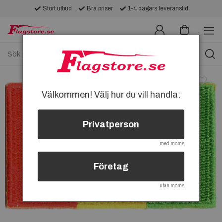
Stort utbud
Bra priser
1-4 dagars leveranstid
Välkommen! Välj hur du vill handla:
Privatperson
med moms
Företag
utan moms