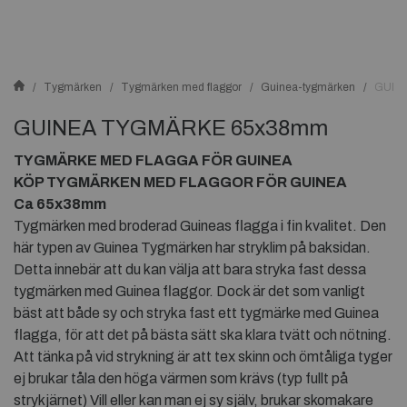
Tygmärken
Tygmärken med flaggor
Guinea-tygmärken
GUIN
GUINEA TYGMÄRKE 65x38mm
TYGMÄRKE MED FLAGGA FÖR GUINEA
KÖP TYGMÄRKEN MED FLAGGOR FÖR GUINEA
Ca 65x38mm
Tygmärken med broderad Guineas flagga i fin kvalitet. Den
här typen av Guinea Tygmärken har stryklim på baksidan.
Detta innebär att du kan välja att bara stryka fast dessa
tygmärken med Guinea flaggor. Dock är det som vanligt
bäst att både sy och stryka fast ett tygmärke med Guinea
flagga, för att det på bästa sätt ska klara tvätt och nötning.
Att tänka på vid strykning är att tex skinn och ömtåliga tyger
ej brukar tåla den höga värmen som krävs (typ fullt på
strykjärnet) Vill eller kan man ej sy själv, brukar skomakare