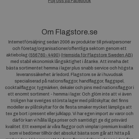
Följ oss på Facebook
Om Flagstore.se
Internetförsäljning sedan 2006 av produkter till privatpersoner
och företag/organisationer/offentliga sektorn genom ett
aktiebolag (
556760-4490
) (
Hemsida för Flagstore Sweden AB)
med stabil ekonomisk långsiktighet i åtanke. Att inneha det
bästa sortimentet hemma i lager plus snabb service och högsta
leveranssäkerhet är ledord. Flagstore.se är i huvudsak
specialiserad på nationsflaggor, handflaggor, flaggspel,
cocktailflaggor, tygmärken, dekaler och pins med nationsflaggor i
ett enormt sortiment - hemma i lager. Och glöm inte att vi även
troligen har sveriges största lager med plåtskyltar, det finns
modeller av plåtskyltar för de flesta smaker mycket lämpliga att
tex ge bort i present eller julklapp. Vi har egen import av varor och
därför kan vi hålla låga priser och samtidigt ge dig prisvärd
kvalitet. Ett exempel är våra flaggor och vimplar i premium kvalitet
som vi bedömer tillhör det absolut bästa som går att hitta på