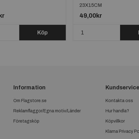
23X15CM
kr
49,00kr
Köp
Information
Kundservic
Om Flagstore.se
Kontakta oss
Reklamflaggor/Egna motiv/Länder
Hur handla?
Företagsköp
Köpvillkor
Klarna Privacy Po