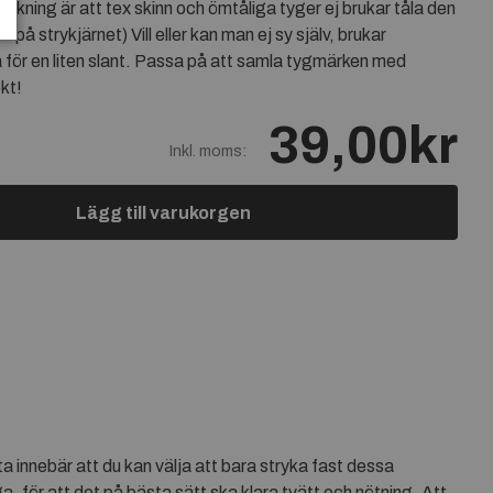
rykning är att tex skinn och ömtåliga tyger ej brukar tåla den
 på strykjärnet) Vill eller kan man ej sy själv, brukar
a för en liten slant. Passa på att samla tygmärken med
kt!
39,00kr
Inkl. moms:
Lägg till varukorgen
 innebär att du kan välja att bara stryka fast dessa
för att det på bästa sätt ska klara tvätt och nötning. Att