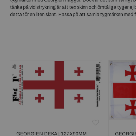
tänka på vid strykning är att tex skinn och ömtåliga tyger ej b
detta för en liten slant. Passa på att samla tygmärken med f
GEORGIEN DEKAL 127X90MM
GEORGI