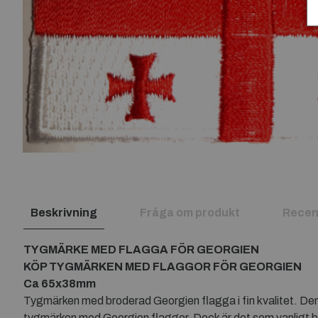
Beskrivning
Fråga om produkt
Recen
TYGMÄRKE MED FLAGGA FÖR GEORGIEN
KÖP TYGMÄRKEN MED FLAGGOR FÖR GEORGIEN
Ca 65x38mm
Tygmärken med broderad Georgien flagga i fin kvalitet. Den 
tygmärken med Georgien flaggor. Dock är det som vanligt bäs