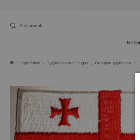
Natio
Tygmärken
Tygmärken med flaggor
Georgien-tygmärken
G