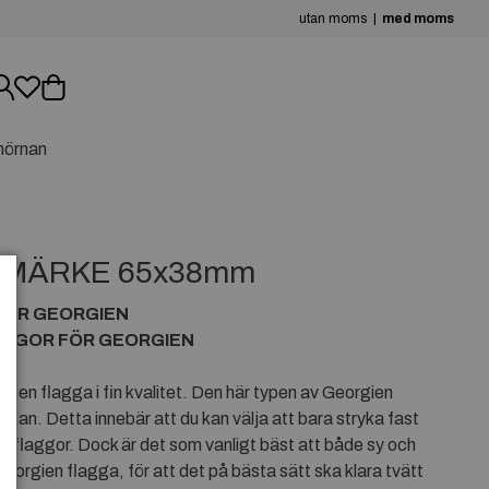
utan moms
med moms
hörnan
GMÄRKE 65x38mm
FÖR GEORGIEN
AGGOR FÖR GEORGIEN
en flagga i fin kvalitet. Den här typen av Georgien
dan. Detta innebär att du kan välja att bara stryka fast
flaggor. Dock är det som vanligt bäst att både sy och
eorgien flagga, för att det på bästa sätt ska klara tvätt