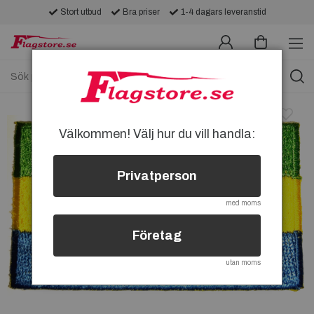
Stort utbud
Bra priser
1-4 dagars leveranstid
Välkommen! Välj hur du vill handla:
Privatperson
med moms
Företag
utan moms