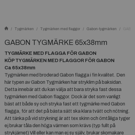
Tygmärken
Tygmärken med flaggor
Gabon-tygmärken
GABO
GABON TYGMÄRKE 65x38mm
TYGMÄRKE MED FLAGGA FÖR GABON
KÖP TYGMÄRKEN MED FLAGGOR FÖR GABON
Ca 65x38mm
Tygmärken med broderad Gabon flagga i fin kvalitet. Den
här typen av Gabon Tygmärken har stryklim på baksidan.
Detta innebär att du kan välja att bara stryka fast dessa
tygmärken med Gabon flaggor. Dock är det som vanligt
bäst att både sy och stryka fast ett tygmärke med Gabon
flagga, för att det på bästa sätt ska klara tvätt och nötning.
Att tänka på vid strykning är att tex skinn och ömtåliga tyger
ej brukar tåla den höga värmen som krävs (typ fullt på
strykjärnet) Vill eller kan man ej sy själv, brukar skomakare