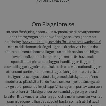
Följ oss på Facebook
Om Flagstore.se
Internetförsäljning sedan 2006 av produkter till privatpersoner
och företag/organisationer/offentliga sektorn genom ett
aktiebolag (
556760-4490
) (
Hemsida för Flagstore Sweden AB)
med stabil ekonomisk långsiktighet i åtanke. Att inneha det
bästa sortimentet hemma i lager plus snabb service och högsta
leveranssäkerhet är ledord. Flagstore.se är i huvudsak
specialiserad på nationsflaggor, handflaggor, flaggspel,
cocktailflaggor, tygmärken, dekaler och pins med nationsflaggor i
ett enormt sortiment - hemma i lager. Och glöm inte att vi även
troligen har sveriges största lager med plåtskyltar, det finns
modeller av plåtskyltar för de flesta smaker mycket lämpliga att
tex ge bort i present eller julklapp. Vi har egen import av varor och
därför kan vi hålla låga priser och samtidigt ge dig prisvärd
kvalitet. Ett exempel är våra flaggor och vimplar i premium kvalitet
som vi bedömer tillhör det absolut bästa som går att hitta på