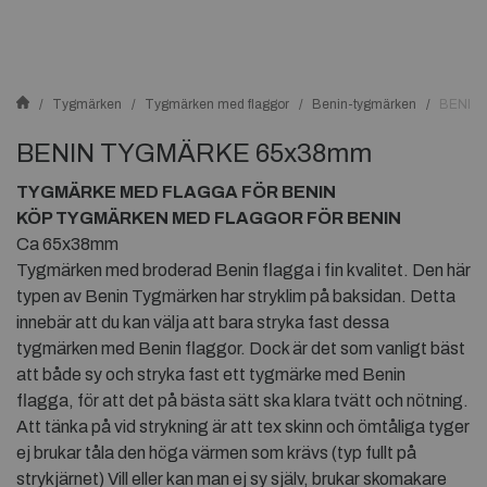
Tygmärken
Tygmärken med flaggor
Benin-tygmärken
BENIN
BENIN TYGMÄRKE 65x38mm
TYGMÄRKE MED FLAGGA FÖR BENIN
KÖP TYGMÄRKEN MED FLAGGOR FÖR BENIN
Ca 65x38mm
Tygmärken med broderad Benin flagga i fin kvalitet. Den här
typen av Benin Tygmärken har stryklim på baksidan. Detta
innebär att du kan välja att bara stryka fast dessa
tygmärken med Benin flaggor. Dock är det som vanligt bäst
att både sy och stryka fast ett tygmärke med Benin
flagga, för att det på bästa sätt ska klara tvätt och nötning.
Att tänka på vid strykning är att tex skinn och ömtåliga tyger
ej brukar tåla den höga värmen som krävs (typ fullt på
strykjärnet) Vill eller kan man ej sy själv, brukar skomakare