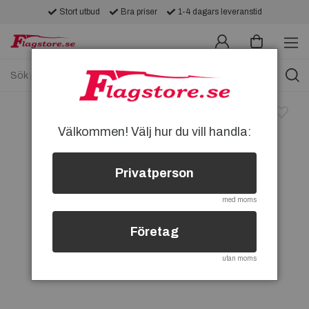
Stort utbud
Bra priser
1-4 dagars leveranstid
Välkommen! Välj hur du vill handla:
Privatperson
med moms
Företag
utan moms