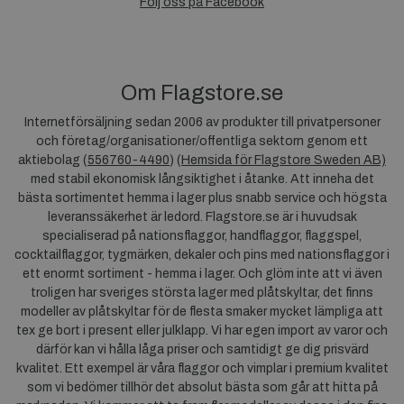
Följ oss på Facebook
Om Flagstore.se
Internetförsäljning sedan 2006 av produkter till privatpersoner
och företag/organisationer/offentliga sektorn genom ett
aktiebolag (
556760-4490
) (
Hemsida för Flagstore Sweden AB)
med stabil ekonomisk långsiktighet i åtanke. Att inneha det
bästa sortimentet hemma i lager plus snabb service och högsta
leveranssäkerhet är ledord. Flagstore.se är i huvudsak
specialiserad på nationsflaggor, handflaggor, flaggspel,
cocktailflaggor, tygmärken, dekaler och pins med nationsflaggor i
ett enormt sortiment - hemma i lager. Och glöm inte att vi även
troligen har sveriges största lager med plåtskyltar, det finns
modeller av plåtskyltar för de flesta smaker mycket lämpliga att
tex ge bort i present eller julklapp. Vi har egen import av varor och
därför kan vi hålla låga priser och samtidigt ge dig prisvärd
kvalitet. Ett exempel är våra flaggor och vimplar i premium kvalitet
som vi bedömer tillhör det absolut bästa som går att hitta på