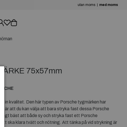
utan moms
med moms
hörnan
MÄRKE 75x57mm
RSCHE
 fin kvalitet. Den här typen av Porsche tygmärken har
ebär att du kan välja att bara stryka fast dessa Porsche
ligt bäst att både sy och stryka fast ett Porsche
ätt ska klara tvätt och nötning. Att tänka på vid strykning är