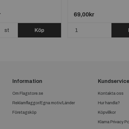
r
69,00kr
st
Köp
Information
Kundservic
Om Flagstore.se
Kontakta oss
Reklamflaggor/Egna motiv/Länder
Hur handla?
Företagsköp
Köpvillkor
Klarna Privacy Po