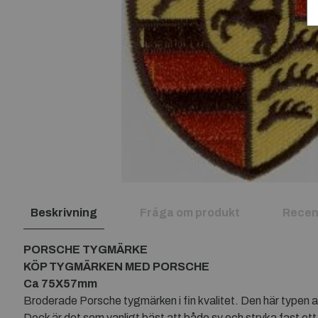
Beskrivning
Fråga om produkt
Recen
PORSCHE TYGMÄRKE
KÖP TYGMÄRKEN MED PORSCHE
Ca 75X57mm
Broderade Porsche tygmärken i fin kvalitet. Den här typen a
Dock är det som vanligt bäst att både sy och stryka fast ett 