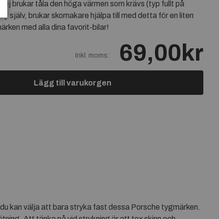
r ej brukar tåla den höga värmen som krävs (typ fullt på
j sy själv, brukar skomakare hjälpa till med detta för en liten
rken med alla dina favorit-bilar!
69,00kr
Inkl. moms:
Lägg till varukorgen
 du kan välja att bara stryka fast dessa Porsche tygmärken.
ning. Att tänka på vid strykning är att tex skinn och