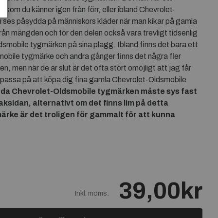
som du känner igen från förr, eller ibland Chevrolet-
ses påsydda på människors kläder när man kikar på gamla
 från mängden och för den delen också vara trevligt tidsenlig
dsmobile tygmärken på sina plagg. Ibland finns det bara ett
mobile tygmärke och andra gånger finns det några fler
 men när de är slut är det ofta stört omöjligt att jag får
å passa på att köpa dig fina gamla Chevrolet-Oldsmobile
nda
Chevrolet-Oldsmobile tygmärken måste sys fast
baksidan, alternativt om det finns lim på detta
rke är det troligen för gammalt för att kunna
39,00kr
Inkl. moms: