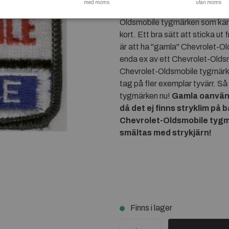
med moms
utan moms
Chevrolet-Oldsmobile tygmärke 
Oldsmobile tygmärken som kan 
kort. Ett bra sätt att sticka ut
är att ha "gamla" Chevrolet-Ol
enda ex av ett Chevrolet-Olds
Chevrolet-Oldsmobile tygmärken,
tag på fler exemplar tyvärr. S
tygmärken nu!
Gamla oanvä
då det ej finns stryklim på 
Chevrolet-Oldsmobile tygmä
smältas med strykjärn!
Finns i lager