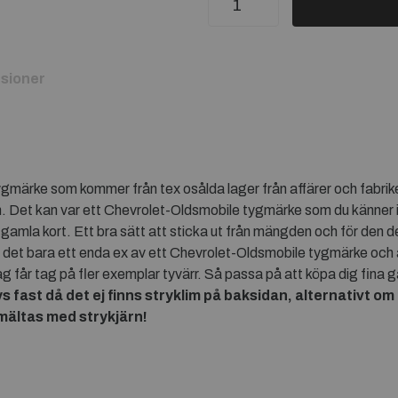
sioner
märke som kommer från tex osålda lager från affärer och fabriker 
Det kan var ett Chevrolet-Oldsmobile tygmärke som du känner ige
mla kort. Ett bra sätt att sticka ut från mängden och för den del
 det bara ett enda ex av ett Chevrolet-Oldsmobile tygmärke och 
 jag får tag på fler exemplar tyvärr. Så passa på att köpa dig fi
ast då det ej finns stryklim på baksidan, alternativt om 
mältas med strykjärn!