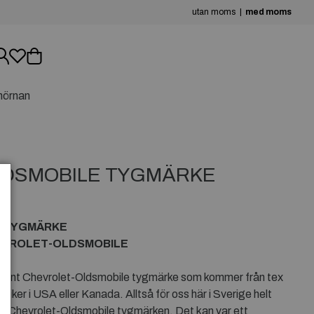
utan moms
med moms
hörnan
LDSMOBILE TYGMÄRKE
 TYGMÄRKE
EVROLET-OLDSMOBILE
använt Chevrolet-Oldsmobile tygmärke som kommer från tex
briker i USA eller Kanada. Alltså för oss här i Sverige helt
a Chevrolet-Oldsmobile tygmärken. Det kan var ett