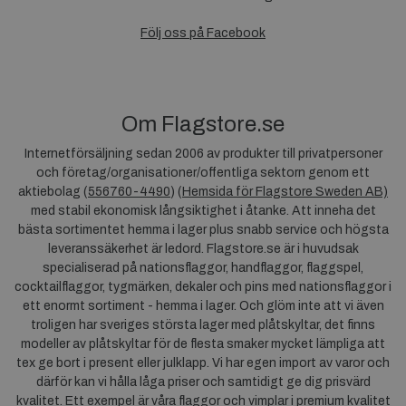
Följ oss på Facebook
Om Flagstore.se
Internetförsäljning sedan 2006 av produkter till privatpersoner
och företag/organisationer/offentliga sektorn genom ett
aktiebolag (
556760-4490
) (
Hemsida för Flagstore Sweden AB)
med stabil ekonomisk långsiktighet i åtanke. Att inneha det
bästa sortimentet hemma i lager plus snabb service och högsta
leveranssäkerhet är ledord. Flagstore.se är i huvudsak
specialiserad på nationsflaggor, handflaggor, flaggspel,
cocktailflaggor, tygmärken, dekaler och pins med nationsflaggor i
ett enormt sortiment - hemma i lager. Och glöm inte att vi även
troligen har sveriges största lager med plåtskyltar, det finns
modeller av plåtskyltar för de flesta smaker mycket lämpliga att
tex ge bort i present eller julklapp. Vi har egen import av varor och
därför kan vi hålla låga priser och samtidigt ge dig prisvärd
kvalitet. Ett exempel är våra flaggor och vimplar i premium kvalitet