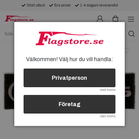
Stort utbud
Bra priser
1-4 dagars leveranstid
Välkommen! Välj hur du vill handla:
Privatperson
med moms
Företag
utan moms