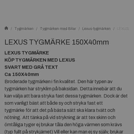
Tygmärken
Tygmärken med Bilar
Lexus-tygmärken
LEXUS T
LEXUS TYGMÄRKE 150X40mm
LEXUS TYGMÄRKE
KÖP TYGMÄRKEN MED LEXUS
SVART MED GRÅ TEXT
Ca
150X40mm
Broderade tygmärken i fin kvalitet. Den här typen av
tygmärken har stryklim på baksidan. Detta innebär att du
kan välja att bara stryka fast dessa tygmärken. Dock är det
som vanligt bäst att både sy och stryka fast ett
tygmärke för att det på bästa sätt ska klara tvätt och
nötning. Att tänka på vid strykning är att tex skinn och
ömtåliga tyger ej brukar tåla den höga värmen som krävs
(typ fullt på strykjärnet) Vill eller kan man ej sy själv, brukar