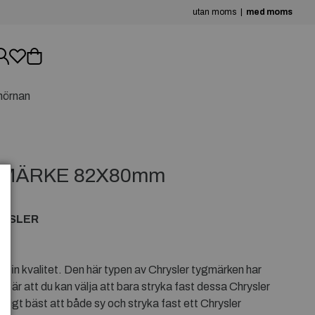
utan moms
med moms
hörnan
GMÄRKE 82X80mm
RYSLER
 fin kvalitet. Den här typen av Chrysler tygmärken har
ebär att du kan välja att bara stryka fast dessa Chrysler
ligt bäst att både sy och stryka fast ett Chrysler