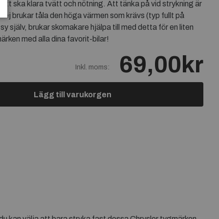
ätt ska klara tvätt och nötning. Att tänka på vid strykning är
r ej brukar tåla den höga värmen som krävs (typ fullt på
j sy själv, brukar skomakare hjälpa till med detta för en liten
rken med alla dina favorit-bilar!
69,00kr
Inkl. moms:
Lägg till varukorgen
du kan välja att bara stryka fast dessa Chrysler tygmärken.