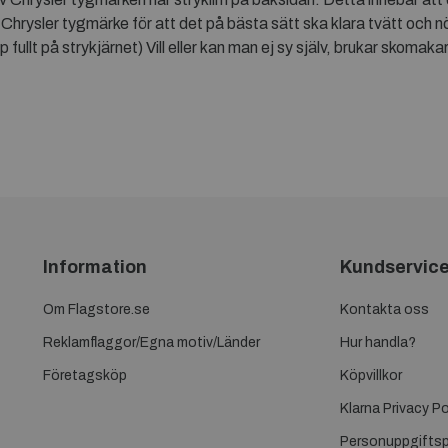
Chrysler tygmärke för att det på bästa sätt ska klara tvätt och nö
ullt på strykjärnet) Vill eller kan man ej sy själv, brukar skomakar
Information
Kundservic
Om Flagstore.se
Kontakta oss
Reklamflaggor/Egna motiv/Länder
Hur handla?
Företagsköp
Köpvillkor
Klarna Privacy Po
Personuppgiftsp