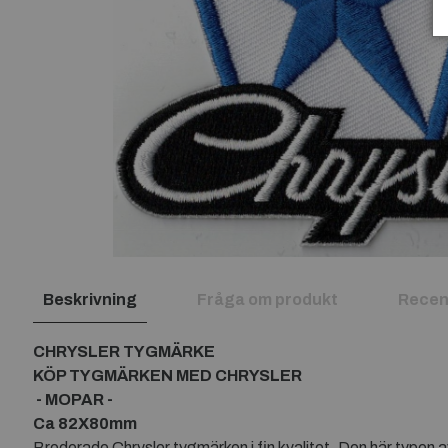
Beskrivning
Fråga om produkt
Recen
CHRYSLER TYGMÄRKE
KÖP TYGMÄRKEN MED CHRYSLER
- MOPAR -
Ca 82X80mm
Broderade Chrysler tygmärken i fin kvalitet. Den här typen a