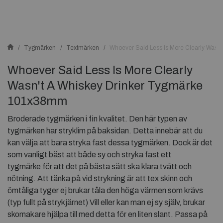
Tygmärken
Textmärken
Whoever Said Less Is More Clearly Was
Whoever Said Less Is More Clearly
Wasn't A Whiskey Drinker Tygmärke
101x38mm
Broderade tygmärken i fin kvalitet. Den här typen av
tygmärken har stryklim på baksidan. Detta innebär att du
kan välja att bara stryka fast dessa tygmärken. Dock är det
som vanligt bäst att både sy och stryka fast ett
tygmärke för att det på bästa sätt ska klara tvätt och
nötning. Att tänka på vid strykning är att tex skinn och
ömtåliga tyger ej brukar tåla den höga värmen som krävs
(typ fullt på strykjärnet) Vill eller kan man ej sy själv, brukar
skomakare hjälpa till med detta för en liten slant. Passa på