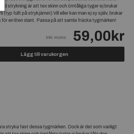
vid strykning är att tex skinn och ömtåliga tyger ej brukar
typ fullt på strykjärnet) Vill eller kan man ej sy själv, brukar
 för en liten slant. Passa på att samla fräcka tygmärken!
59,00kr
Inkl. moms:
Lägg till varukorgen
bara stryka fast dessa tygmärken. Dock är det som vanligt
är att tex skinn och ömtåliga tyger ej brukar tåla den