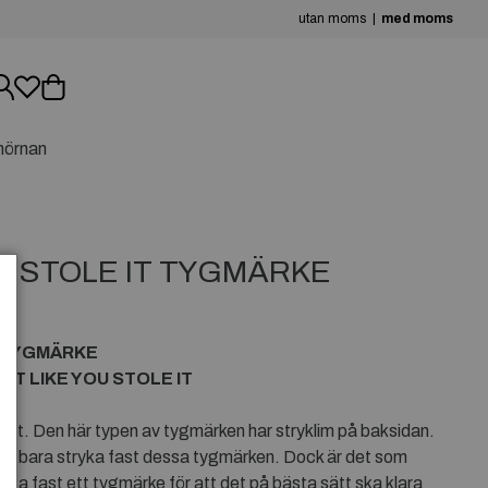
utan moms
med moms
hörnan
OU STOLE IT TYGMÄRKE
IT TYGMÄRKE
E IT LIKE YOU STOLE IT
itet. Den här typen av tygmärken har stryklim på baksidan.
 att bara stryka fast dessa tygmärken. Dock är det som
ryka fast ett tygmärke för att det på bästa sätt ska klara