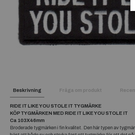
Beskrivning
Fråga om produkt
Recen
RIDE IT LIKE YOU STOLE IT TYGMÄRKE
KÖP TYGMÄRKEN MED
RIDE IT LIKE YOU STOLE IT
Ca 103X46mm
Broderade tygmärken i fin kvalitet. Den här typen av tygmär
bäst att både sy och stryka fast ett tygmärke för att det på 