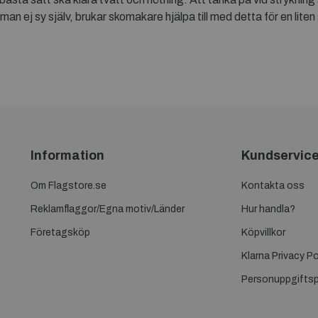
n man ej sy själv, brukar skomakare hjälpa till med detta för en li
Information
Kundservic
Om Flagstore.se
Kontakta oss
Reklamflaggor/Egna motiv/Länder
Hur handla?
Företagsköp
Köpvillkor
Klarna Privacy Po
Personuppgiftsp