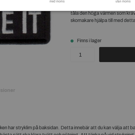
med moms
utan moms
tvätt och nötning. Att tänka på 
tåla den höga värmen som krävs (
skomakare hjälpa till med detta
Finns i lager
sioner
ken har stryklim på baksidan. Detta innebär att du kan välja att 
bästa sätt ska klara tvätt och nötning. Att tänka på vid strykning 