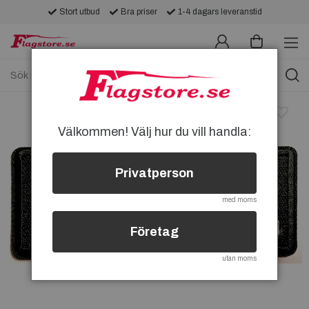
Stort utbud
Bra priser
1-4 dagars leveranstid
Välkommen! Välj hur du vill handla:
Privatperson
med moms
Företag
utan moms