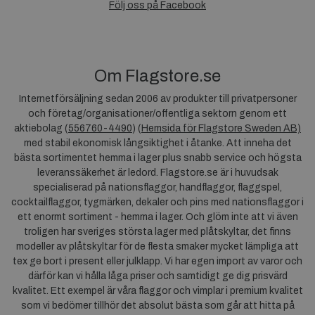
Följ oss på Facebook
Om Flagstore.se
Internetförsäljning sedan 2006 av produkter till privatpersoner
och företag/organisationer/offentliga sektorn genom ett
aktiebolag (
556760-4490
) (
Hemsida för Flagstore Sweden AB)
med stabil ekonomisk långsiktighet i åtanke. Att inneha det
bästa sortimentet hemma i lager plus snabb service och högsta
leveranssäkerhet är ledord. Flagstore.se är i huvudsak
specialiserad på nationsflaggor, handflaggor, flaggspel,
cocktailflaggor, tygmärken, dekaler och pins med nationsflaggor i
ett enormt sortiment - hemma i lager. Och glöm inte att vi även
troligen har sveriges största lager med plåtskyltar, det finns
modeller av plåtskyltar för de flesta smaker mycket lämpliga att
tex ge bort i present eller julklapp. Vi har egen import av varor och
därför kan vi hålla låga priser och samtidigt ge dig prisvärd
kvalitet. Ett exempel är våra flaggor och vimplar i premium kvalitet
som vi bedömer tillhör det absolut bästa som går att hitta på