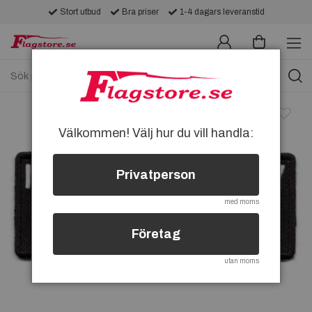
Stort utbud
Bra priser
1-4 dagars leveranstid
Välkommen! Välj hur du vill handla:
Privatperson
med moms
Företag
utan moms