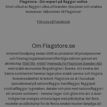
Flagstore - Din expert på flaggor online
Stort utbud av flaggor i olika utföranden. Bra priser och snabba
leveranser. Välkommen till Flagstore!
Följ oss på Facebook
Om Flagstore.se
Internetförsäljning sedan 2006 av produkter till privatpersoner
och företag/organisationer/offentliga sektorn genom ett
aktiebolag (
556760-4490
) (
Hemsida för Flagstore Sweden AB)
med stabil ekonomisk långsiktighet i åtanke. Att inneha det
bästa sortimentet hemma i lager plus snabb service och högsta
leveranssäkerhet är ledord. Flagstore.se är i huvudsak
specialiserad på nationsflaggor, handflaggor, flaggspel,
cocktailflaggor, tygmärken, dekaler och pins med nationsflaggor i
ett enormt sortiment - hemma i lager. Och glöm inte att vi även
troligen har sveriges största lager med plåtskyltar, det finns
modeller av plåtskyltar för de flesta smaker mycket lämpliga att