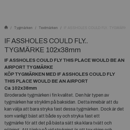
Tygmärken
Textmärken
IF ASSHOLES COULD FLY.. TYGMÄRK
IF ASSHOLES COULD FLY..
TYGMÄRKE 102x38mm
IF ASSHOLES COULD FLY THIS PLACE WOULD BE AN
AIRPORT TYGMÄRKE
KÖP TYGMÄRKEN MED
IF ASSHOLES COULD FLY
THIS PLACE WOULD BE AN AIRPORT
Ca 102x38mm
Broderade tygmärken i fin kvalitet. Den här typen av
tygmärken har stryklim på baksidan. Detta innebär att du
kan välja att bara stryka fast dessa tygmärken. Dock är det
som vanligt bäst att både sy och stryka fast ett
tygmärke för att det på bästa sätt ska klara tvätt och
nötning. Att tänka på vid strykning är att tex skinn och