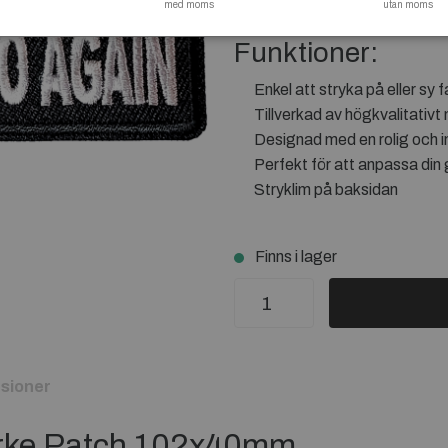
med moms
olika plagg.
utan moms
Funktioner:
Enkel att stryka på eller sy
Tillverkad av högkvalitativt 
Designad med en rolig och in
Perfekt för att anpassa din 
Stryklim på baksidan
Finns i lager
sioner
märke Patch 102x40mm