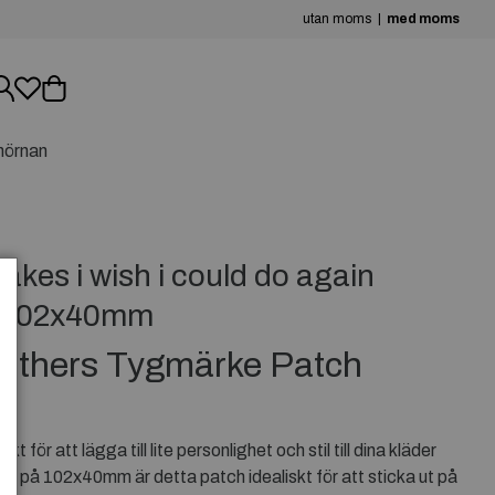
utan moms
med moms
hörnan
kes i wish i could do again
h 102x40mm
h others Tygmärke Patch
ör att lägga till lite personlighet och stil till dina kläder
ek på 102x40mm är detta patch idealiskt för att sticka ut på