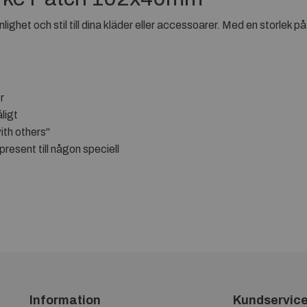
lighet och stil till dina kläder eller accessoarer. Med en storlek 
r
ligt
ith others"
resent till någon speciell
Information
Kundservic