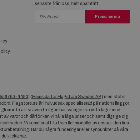
senaste från oss, helt spamfritt.
Prenumerera
licy
olicy
556760-4490
) (
Hemsida för Flagstore Sweden AB)
med stabil
dord. Flagstore.se är i huvudsak specialiserad på nationsflaggor,
 glöm inte att vi även troligen har sveriges största lager med
rt av varor och därför kan vi hålla låga priser och samtidigt ge dig
 marknaden. Vi kommer att ta fram fler modeller av dessa i den fina
akturabetalning. Har du några funderingar eller synpunkter på våra
n du
klicka här
.