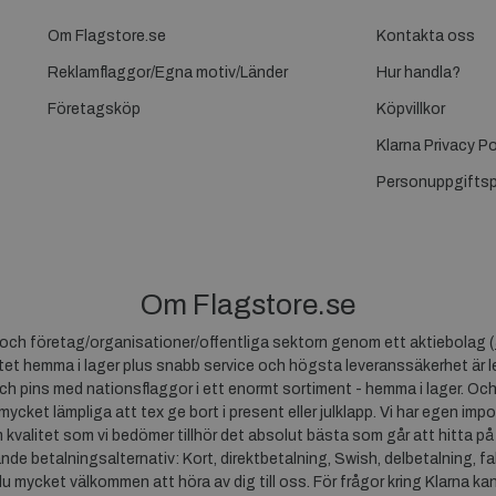
Om Flagstore.se
Kontakta oss
Reklamflaggor/Egna motiv/Länder
Hur handla?
Företagsköp
Köpvillkor
Klarna Privacy Po
Personuppgiftsp
Om Flagstore.se
r och företag/organisationer/offentliga sektorn genom ett aktiebolag (
et hemma i lager plus snabb service och högsta leveranssäkerhet är le
ch pins med nationsflaggor i ett enormt sortiment - hemma i lager. Och
 mycket lämpliga att tex ge bort i present eller julklapp. Vi har egen impo
um kvalitet som vi bedömer tillhör det absolut bästa som går att hitta på
ande betalningsalternativ: Kort, direktbetalning, Swish, delbetalning, f
du mycket välkommen att höra av dig till oss. För frågor kring Klarna ka