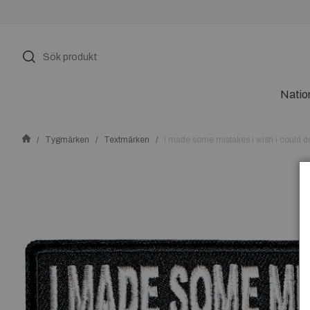
Natio
Tygmärken
Textmärken
I made some mistakes i wish i coul