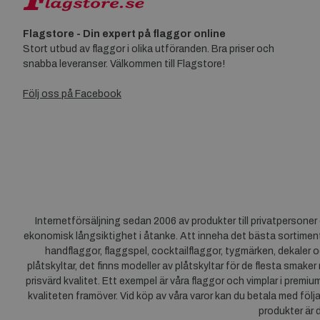
Flagstore - Din expert på flaggor online
Stort utbud av flaggor i olika utföranden. Bra priser och
snabba leveranser. Välkommen till Flagstore!
Följ oss på Facebook
Internetförsäljning sedan 2006 av produkter till privatpersone
ekonomisk långsiktighet i åtanke. Att inneha det bästa sortiment
handflaggor, flaggspel, cocktailflaggor, tygmärken, dekaler o
plåtskyltar, det finns modeller av plåtskyltar för de flesta smaker
prisvärd kvalitet. Ett exempel är våra flaggor och vimplar i premi
kvaliteten framöver. Vid köp av våra varor kan du betala med följ
produkter är 