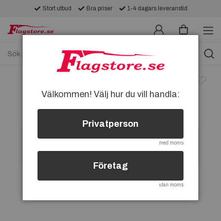
Stort utbud
Bra priser
1-4 dagars leveranstid
Välkommen! Välj hur du vill handla:
Privatperson
med moms
Företag
utan moms