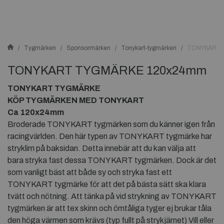
Tygmärken
Sponsormärken
Tonykart-tygmärken
TONYKART 
TONYKART TYGMÄRKE 120x24mm
TONYKART TYGMÄRKE
KÖP TYGMÄRKEN MED TONYKART
Ca 120x24mm
Broderade TONYKART tygmärken som du känner igen från
racingvärlden. Den här typen av TONYKART tygmärke har
stryklim på baksidan. Detta innebär att du kan välja att
bara stryka fast dessa TONYKART tygmärken. Dock är det
som vanligt bäst att både sy och stryka fast ett
TONYKART tygmärke för att det på bästa sätt ska klara
tvätt och nötning. Att tänka på vid strykning av TONYKART
tygmärken är att tex skinn och ömtåliga tyger ej brukar tåla
den höga värmen som krävs (typ fullt på strykjärnet) Vill eller