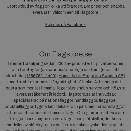
Flagstore - Din expert på flaggor online
Stort utbud av flaggor i olika utföranden. Bra priser och snabba
leveranser. Välkommen till Flagstore!
Följ oss på Facebook
Om Flagstore.se
Internetförsäljning sedan 2006 av produkter till privatpersoner
och företag/organisationer/offentliga sektorn genom ett
aktiebolag (
556760-4490
) (
Hemsida för Flagstore Sweden AB)
med stabil ekonomisk långsiktighet i åtanke. Att inneha det
bästa sortimentet hemma i lager plus snabb service och högsta
leveranssäkerhet är ledord. Flagstore.se är i huvudsak
specialiserad på nationsflaggor, handflaggor, flaggspel,
cocktailflaggor, tygmärken, dekaler och pins med nationsflaggor i
ett enormt sortiment - hemma i lager. Och glöm inte att vi även
troligen har sveriges största lager med plåtskyltar, det finns
modeller av plåtskyltar för de flesta smaker mycket lämpliga att