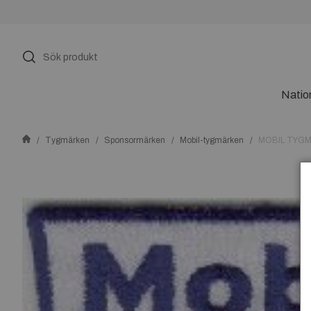
Natio
Tygmärken
Sponsormärken
Mobil-tygmärken
MOBIL TYG