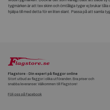
tygmärken är att tex skinn och ömtåliga tyger ej brukar tåla 
hjälpa till med detta för en liten slant. Passa på att samla 
Flagstore - Din expert på flaggor online
Stort utbud av flaggor i olika utföranden. Bra priser och
snabba leveranser. Välkommen till Flagstore!
Följ oss på Facebook