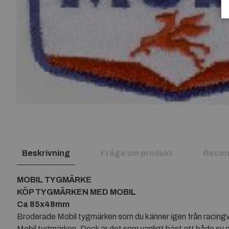
Beskrivning
Fråga om produkt
Recen
MOBIL TYGMÄRKE
KÖP TYGMÄRKEN MED MOBIL
Ca 85x48mm
Broderade Mobil tygmärken som du känner igen från racingvär
Mobil tygmärken. Dock är det som vanligt bäst att både sy oc