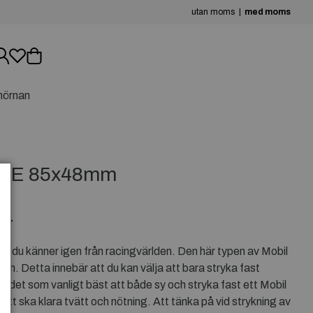
utan moms
med moms
hörnan
KE 85x48mm
IL
 du känner igen från racingvärlden. Den här typen av Mobil
an. Detta innebär att du kan välja att bara stryka fast
 det som vanligt bäst att både sy och stryka fast ett Mobil
ätt ska klara tvätt och nötning. Att tänka på vid strykning av