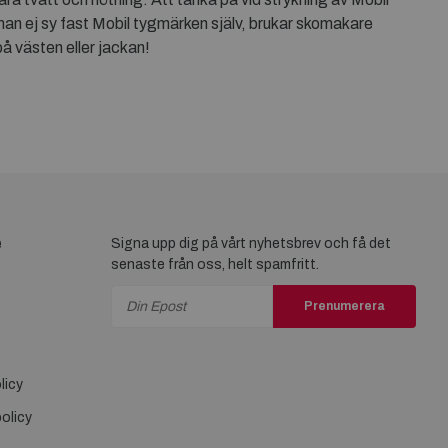
n man ej sy fast Mobil tygmärken själv, brukar skomakare
på västen eller jackan!
e
Signa upp dig på vårt nyhetsbrev och få det
senaste från oss, helt spamfritt.
Prenumerera
licy
olicy