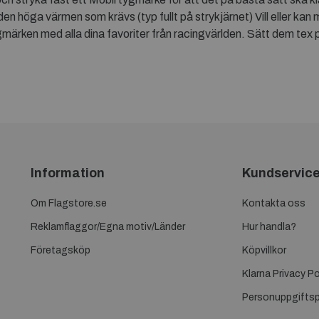
den höga värmen som krävs (typ fullt på strykjärnet) Vill eller ka
tygmärken med alla dina favoriter från racingvärlden. Sätt dem tex 
Information
Kundservic
Om Flagstore.se
Kontakta oss
Reklamflaggor/Egna motiv/Länder
Hur handla?
Företagsköp
Köpvillkor
Klarna Privacy Po
Personuppgiftsp