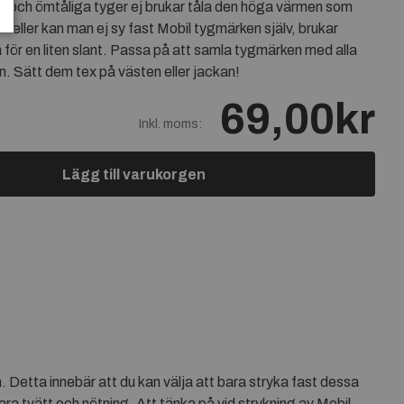
nn och ömtåliga tyger ej brukar tåla den höga värmen som
Vill eller kan man ej sy fast Mobil tygmärken själv, brukar
 för en liten slant. Passa på att samla tygmärken med alla
en. Sätt dem tex på västen eller jackan!
69,00kr
Inkl. moms:
Lägg till varukorgen
Detta innebär att du kan välja att bara stryka fast dessa
ra tvätt och nötning. Att tänka på vid strykning av Mobil