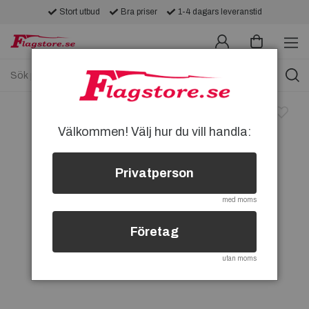
Stort utbud
Bra priser
1-4 dagars leveranstid
Välkommen! Välj hur du vill handla:
Privatperson
med moms
Företag
utan moms