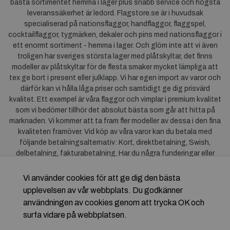
bästa sortimentet hemma i lager plus snabb service och högsta
leveranssäkerhet är ledord. Flagstore.se är i huvudsak
specialiserad på nationsflaggor, handflaggor, flaggspel,
cocktailflaggor, tygmärken, dekaler och pins med nationsflaggor i
ett enormt sortiment - hemma i lager. Och glöm inte att vi även
troligen har sveriges största lager med plåtskyltar, det finns
modeller av plåtskyltar för de flesta smaker mycket lämpliga att
tex ge bort i present eller julklapp. Vi har egen import av varor och
därför kan vi hålla låga priser och samtidigt ge dig prisvärd
kvalitet. Ett exempel är våra flaggor och vimplar i premium kvalitet
som vi bedömer tillhör det absolut bästa som går att hitta på
marknaden. Vi kommer att ta fram fler modeller av dessa i den fina
kvaliteten framöver. Vid köp av våra varor kan du betala med
följande betalningsalternativ: Kort, direktbetalning, Swish,
delbetalning, fakturabetalning. Har du några funderingar eller
synpunkter på våra produkter är du mycket välkommen att höra av
dig till oss. För frågor kring Klarna kan du
klicka här
.
Vi använder cookies för att ge dig den bästa
upplevelsen av vår webbplats. Du godkänner
användningen av cookies genom att trycka OK och
surfa vidare på webbplatsen.