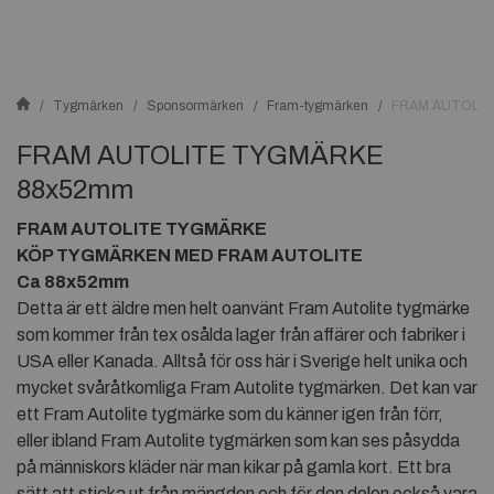
Tygmärken
Sponsormärken
Fram-tygmärken
FRAM AUTOLI
FRAM AUTOLITE TYGMÄRKE
88x52mm
FRAM AUTOLITE TYGMÄRKE
KÖP TYGMÄRKEN MED FRAM AUTOLITE
Ca 88x52mm
Detta är ett äldre men helt oanvänt Fram Autolite tygmärke
som kommer från tex osålda lager från affärer och fabriker i
USA eller Kanada. Alltså för oss här i Sverige helt unika och
mycket svåråtkomliga Fram Autolite tygmärken. Det kan var
ett Fram Autolite tygmärke som du känner igen från förr,
eller ibland Fram Autolite tygmärken som kan ses påsydda
på människors kläder när man kikar på gamla kort. Ett bra
sätt att sticka ut från mängden och för den delen också vara