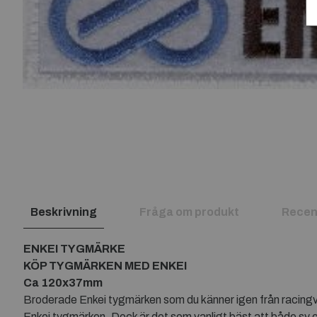
Beskrivning
Fråga om produkt
Recen
ENKEI TYGMÄRKE
KÖP TYGMÄRKEN MED ENKEI
Ca 120x37mm
Broderade Enkei tygmärken som du känner igen från racingvär
Enkei tygmärken. Dock är det som vanligt bäst att både sy oc