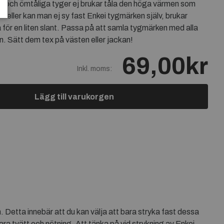
nn och ömtåliga tyger ej brukar tåla den höga värmen som
Vill eller kan man ej sy fast Enkei tygmärken själv, brukar
 för en liten slant. Passa på att samla tygmärken med alla
en. Sätt dem tex på västen eller jackan!
69,00kr
Inkl. moms:
Lägg till varukorgen
Detta innebär att du kan välja att bara stryka fast dessa
ra tvätt och nötning. Att tänka på vid strykning av Enkei