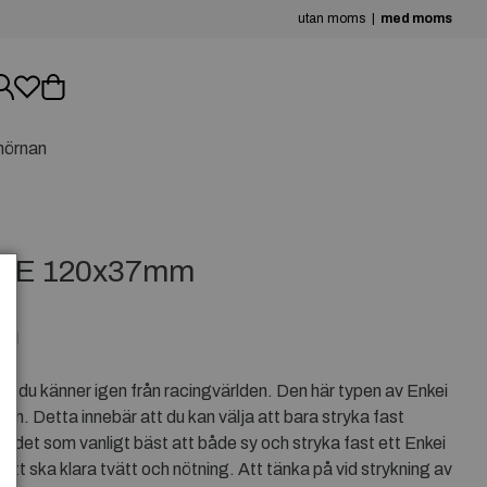
utan moms
med moms
hörnan
KE 120x37mm
EI
 du känner igen från racingvärlden. Den här typen av Enkei
an. Detta innebär att du kan välja att bara stryka fast
 det som vanligt bäst att både sy och stryka fast ett Enkei
ätt ska klara tvätt och nötning. Att tänka på vid strykning av