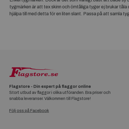
tygmärken är att tex skinn och ömtåliga tyger ej brukar tåla 
hjälpa till med detta för en liten slant. Passa på att samla 
Flagstore - Din expert på flaggor online
Stort utbud av flaggor i olika utföranden. Bra priser och
snabba leveranser. Välkommen till Flagstore!
Följ oss på Facebook