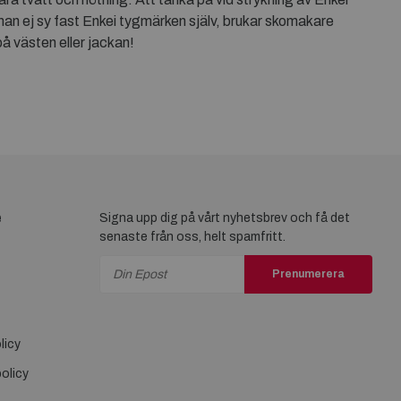
n man ej sy fast Enkei tygmärken själv, brukar skomakare
på västen eller jackan!
e
Signa upp dig på vårt nyhetsbrev och få det
senaste från oss, helt spamfritt.
Prenumerera
licy
olicy