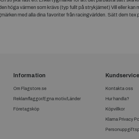
den höga värmen som krävs (typ fullt på strykjärnet) Vill eller ka
tygmärken med alla dina favoriter från racingvärlden. Sätt dem tex 
Information
Kundservic
Om Flagstore.se
Kontakta oss
Reklamflaggor/Egna motiv/Länder
Hur handla?
Företagsköp
Köpvillkor
Klarna Privacy Po
Personuppgiftsp