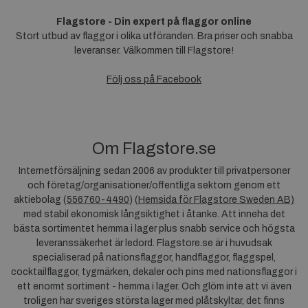
Flagstore - Din expert på flaggor online
Stort utbud av flaggor i olika utföranden. Bra priser och snabba
leveranser. Välkommen till Flagstore!
Följ oss på Facebook
Om Flagstore.se
Internetförsäljning sedan 2006 av produkter till privatpersoner
och företag/organisationer/offentliga sektorn genom ett
aktiebolag (
556760-4490
) (
Hemsida för Flagstore Sweden AB)
med stabil ekonomisk långsiktighet i åtanke. Att inneha det
bästa sortimentet hemma i lager plus snabb service och högsta
leveranssäkerhet är ledord. Flagstore.se är i huvudsak
specialiserad på nationsflaggor, handflaggor, flaggspel,
cocktailflaggor, tygmärken, dekaler och pins med nationsflaggor i
ett enormt sortiment - hemma i lager. Och glöm inte att vi även
troligen har sveriges största lager med plåtskyltar, det finns