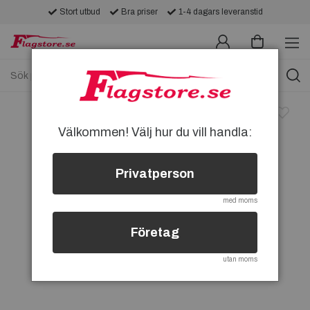
Stort utbud
Bra priser
1-4 dagars leveranstid
Välkommen! Välj hur du vill handla:
Privatperson
med moms
Företag
utan moms