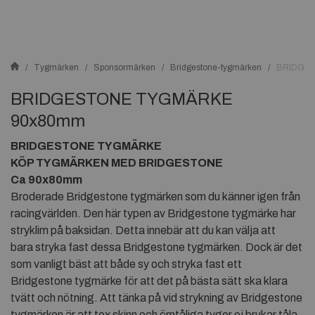
Tygmärken
Sponsormärken
Bridgestone-tygmärken
BRIDGE
BRIDGESTONE TYGMÄRKE
90x80mm
BRIDGESTONE TYGMÄRKE
KÖP TYGMÄRKEN MED BRIDGESTONE
Ca 90x80mm
Broderade Bridgestone tygmärken som du känner igen från
racingvärlden. Den här typen av Bridgestone tygmärke har
stryklim på baksidan. Detta innebär att du kan välja att
bara stryka fast dessa Bridgestone tygmärken. Dock är det
som vanligt bäst att både sy och stryka fast ett
Bridgestone tygmärke för att det på bästa sätt ska klara
tvätt och nötning. Att tänka på vid strykning av Bridgestone
tygmärken är att tex skinn och ömtåliga tyger ej brukar tåla