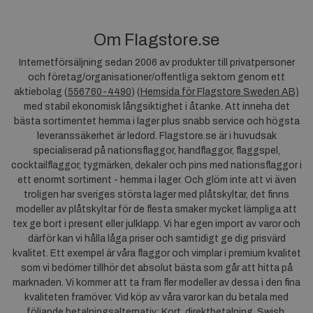
Om Flagstore.se
Internetförsäljning sedan 2006 av produkter till privatpersoner
och företag/organisationer/offentliga sektorn genom ett
aktiebolag (
556760-4490
) (
Hemsida för Flagstore Sweden AB)
med stabil ekonomisk långsiktighet i åtanke. Att inneha det
bästa sortimentet hemma i lager plus snabb service och högsta
leveranssäkerhet är ledord. Flagstore.se är i huvudsak
specialiserad på nationsflaggor, handflaggor, flaggspel,
cocktailflaggor, tygmärken, dekaler och pins med nationsflaggor i
ett enormt sortiment - hemma i lager. Och glöm inte att vi även
troligen har sveriges största lager med plåtskyltar, det finns
modeller av plåtskyltar för de flesta smaker mycket lämpliga att
tex ge bort i present eller julklapp. Vi har egen import av varor och
därför kan vi hålla låga priser och samtidigt ge dig prisvärd
kvalitet. Ett exempel är våra flaggor och vimplar i premium kvalitet
som vi bedömer tillhör det absolut bästa som går att hitta på
marknaden. Vi kommer att ta fram fler modeller av dessa i den fina
kvaliteten framöver. Vid köp av våra varor kan du betala med
följande betalningsalternativ: Kort, direktbetalning, Swish,