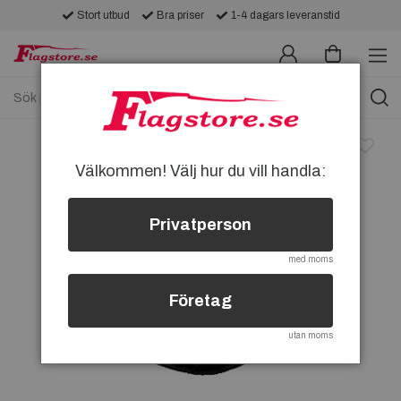
Stort utbud
Bra priser
1-4 dagars leveranstid
Välkommen! Välj hur du vill handla:
Privatperson
med moms
Företag
utan moms