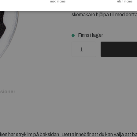
med moms
utan moms
tåla den höga värmen som krävs (
skomakare hjälpa till med detta
Finns i lager
sioner
ken har stryklim på baksidan. Detta innebär att du kan välja att 