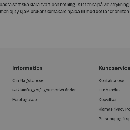
bästa sätt ska klara tvätt och nötning. Att tänka på vid strykning 
n man ej sy själv, brukar skomakare hjälpa till med detta för en li
Information
Kundservic
Om Flagstore.se
Kontakta oss
Reklamflaggor/Egna motiv/Länder
Hur handla?
Företagsköp
Köpvillkor
Klarna Privacy Po
Personuppgiftsp