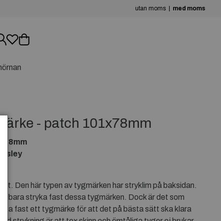
utan moms
med moms
hörnan
gmärke - patch 101x78mm
01x78mm
resley
itet. Den här typen av tygmärken har stryklim på baksidan.
 att bara stryka fast dessa tygmärken. Dock är det som
ryka fast ett tygmärke för att det på bästa sätt ska klara
vid strykning är att tex skinn och ömtåliga tyger ej brukar