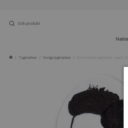
Natio
Tygmärken
Övriga tygmärken
Elvis Presley tygmärke - patch