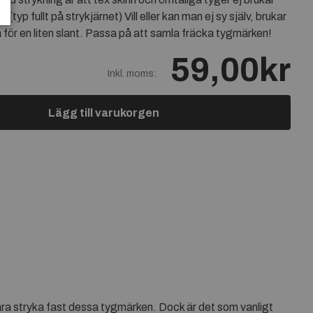
typ fullt på strykjärnet) Vill eller kan man ej sy själv, brukar
 för en liten slant. Passa på att samla fräcka tygmärken!
59,00kr
Inkl. moms:
Lägg till varukorgen
bara stryka fast dessa tygmärken. Dock är det som vanligt