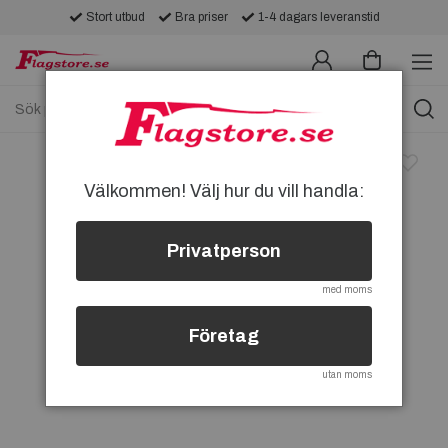
Stort utbud
Bra priser
1-4 dagars leveranstid
Välkommen! Välj hur du vill handla:
Privatperson
med moms
Företag
utan moms