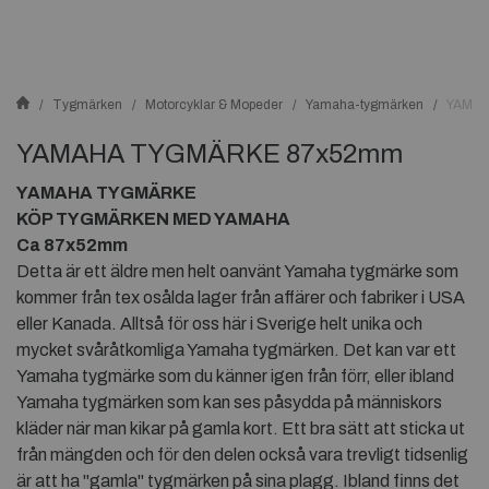
Tygmärken
Motorcyklar & Mopeder
Yamaha-tygmärken
YAMA
YAMAHA TYGMÄRKE 87x52mm
YAMAHA TYGMÄRKE
KÖP TYGMÄRKEN MED YAMAHA
Ca 87x52mm
Detta är ett äldre men helt oanvänt Yamaha tygmärke som
kommer från tex osålda lager från affärer och fabriker i USA
eller Kanada. Alltså för oss här i Sverige helt unika och
mycket svåråtkomliga Yamaha tygmärken. Det kan var ett
Yamaha tygmärke som du känner igen från förr, eller ibland
Yamaha tygmärken som kan ses påsydda på människors
kläder när man kikar på gamla kort. Ett bra sätt att sticka ut
från mängden och för den delen också vara trevligt tidsenlig
är att ha "gamla" tygmärken på sina plagg. Ibland finns det