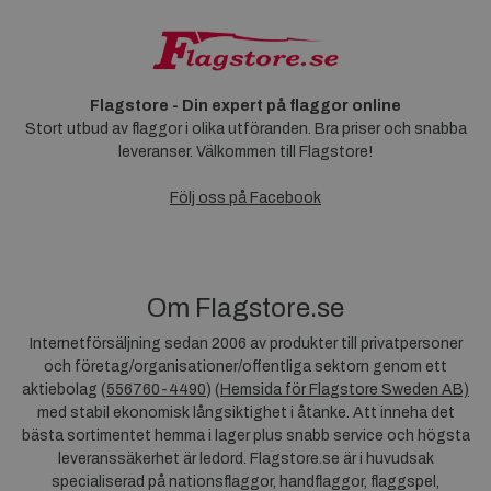
Flagstore - Din expert på flaggor online
Stort utbud av flaggor i olika utföranden. Bra priser och snabba
leveranser. Välkommen till Flagstore!
Följ oss på Facebook
Om Flagstore.se
Internetförsäljning sedan 2006 av produkter till privatpersoner
och företag/organisationer/offentliga sektorn genom ett
aktiebolag (
556760-4490
) (
Hemsida för Flagstore Sweden AB)
med stabil ekonomisk långsiktighet i åtanke. Att inneha det
bästa sortimentet hemma i lager plus snabb service och högsta
leveranssäkerhet är ledord. Flagstore.se är i huvudsak
specialiserad på nationsflaggor, handflaggor, flaggspel,