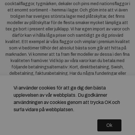
cocktailflaggor, tygmärken, dekaler och pins med nationsflaggor i
ett enormt sortiment - hemma i lager. Och glöm inte att vi även
troligen har sveriges största lager med plåtskyltar, det finns
modeller av plåtskyltar för de flesta smaker mycket lämpliga att
tex ge bort i present eller julklapp. Vi har egen import av varor och
därför kan vi hålla låga priser och samtidigt ge dig prisvärd
kvalitet. Ett exempel är våra flaggor och vimplar i premium kvalitet
som vi bedömer tillhör det absolut bästa som går att hitta på
marknaden. Vi kommer att ta fram fler modeller av dessa i den fina
kvaliteten framöver. Vid köp av våra varor kan du betala med
följande betalningsalternativ: Kort, direktbetalning, Swish,
delbetalning, fakturabetalning. Har du några funderingar eller
synpunkter på våra produkter är du mycket välkommen att höra av
dig till oss. För frågor kring Klarna kan du
klicka här
.
Vi använder cookies för att ge dig den bästa
upplevelsen av vår webbplats. Du godkänner
användningen av cookies genom att trycka OK och
surfa vidare på webbplatsen.
Ok
Copyright © 2026 Flagstore.se Skapad med
Vendre