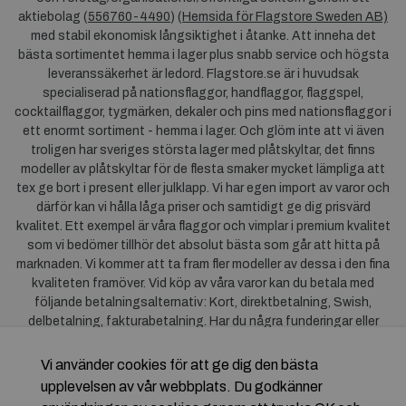
aktiebolag (
556760-4490
) (
Hemsida för Flagstore Sweden AB)
med stabil ekonomisk långsiktighet i åtanke. Att inneha det
bästa sortimentet hemma i lager plus snabb service och högsta
leveranssäkerhet är ledord. Flagstore.se är i huvudsak
specialiserad på nationsflaggor, handflaggor, flaggspel,
cocktailflaggor, tygmärken, dekaler och pins med nationsflaggor i
ett enormt sortiment - hemma i lager. Och glöm inte att vi även
troligen har sveriges största lager med plåtskyltar, det finns
modeller av plåtskyltar för de flesta smaker mycket lämpliga att
tex ge bort i present eller julklapp. Vi har egen import av varor och
därför kan vi hålla låga priser och samtidigt ge dig prisvärd
kvalitet. Ett exempel är våra flaggor och vimplar i premium kvalitet
som vi bedömer tillhör det absolut bästa som går att hitta på
marknaden. Vi kommer att ta fram fler modeller av dessa i den fina
kvaliteten framöver. Vid köp av våra varor kan du betala med
följande betalningsalternativ: Kort, direktbetalning, Swish,
delbetalning, fakturabetalning. Har du några funderingar eller
synpunkter på våra produkter är du mycket välkommen att höra av
dig till oss. För frågor kring Klarna kan du
klicka här
.
Vi använder cookies för att ge dig den bästa
upplevelsen av vår webbplats. Du godkänner