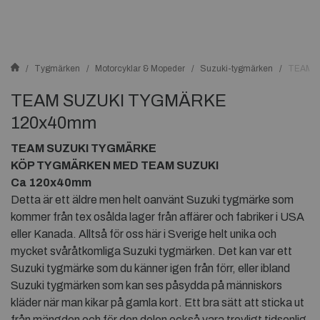
Tygmärken
Motorcyklar & Mopeder
Suzuki-tygmärken
TEAM 
TEAM SUZUKI TYGMÄRKE
120x40mm
TEAM SUZUKI TYGMÄRKE
KÖP TYGMÄRKEN MED TEAM SUZUKI
Ca 120x40mm
Detta är ett äldre men helt oanvänt Suzuki tygmärke som
kommer från tex osålda lager från affärer och fabriker i USA
eller Kanada. Alltså för oss här i Sverige helt unika och
mycket svåråtkomliga Suzuki tygmärken. Det kan var ett
Suzuki tygmärke som du känner igen från förr, eller ibland
Suzuki tygmärken som kan ses påsydda på människors
kläder när man kikar på gamla kort. Ett bra sätt att sticka ut
från mängden och för den delen också vara trevligt tidsenlig