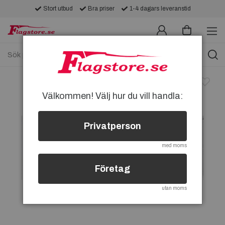
Stort utbud
Bra priser
1-4 dagars leveranstid
Välkommen! Välj hur du vill handla:
Privatperson
med moms
Företag
utan moms