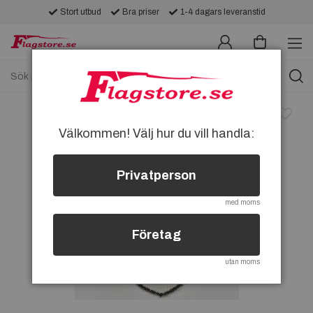
Stort utbud
Bra priser
1-4 dagars leveranstid
Välkommen! Välj hur du vill handla:
Privatperson
med moms
Företag
utan moms