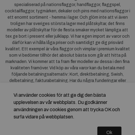
specialiserad på nationsflaggor, handflaggor, flaggspel,
cocktailflaggor, tygmärken, dekaler och pins med nationsflaggor i
ett enormt sortiment - hemma i lager. Och glöm inte att vi även
troligen har sveriges största lager med plåtskyltar, det finns
modeller av plåtskyltar för de flesta smaker mycket lämpliga att
tex ge bort i present eller julklapp. Vi har egen import av varor och
därför kan vi hålla låga priser och samtidigt ge dig prisvärd
kvalitet. Ett exempel är våra flaggor och vimplar i premium kvalitet
som vi bedömer tillhör det absolut bästa som går att hitta på
marknaden. Vi kommer att ta fram fler modeller av dessa i den fina
kvaliteten framöver. Vid köp av våra varor kan du betala med
följande betalningsalternativ: Kort, direktbetalning, Swish,
delbetalning, fakturabetalning. Har du några funderingar eller
synpunkter på våra produkter är du mycket välkommen att höra av
dig till oss. För frågor kring Klarna kan du
klicka här
.
Vi använder cookies för att ge dig den bästa
upplevelsen av vår webbplats. Du godkänner
användningen av cookies genom att trycka OK och
surfa vidare på webbplatsen.
Ok