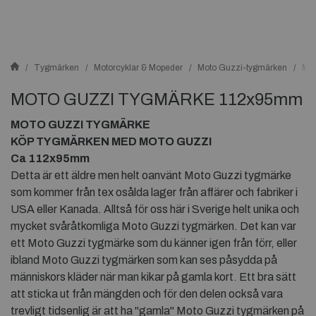
Tygmärken
Motorcyklar & Mopeder
Moto Guzzi-tygmärken
MO
MOTO GUZZI TYGMÄRKE 112x95mm
MOTO GUZZI TYGMÄRKE
KÖP TYGMÄRKEN MED MOTO GUZZI
Ca 112x95mm
Detta är ett äldre men helt oanvänt Moto Guzzi tygmärke
som kommer från tex osålda lager från affärer och fabriker i
USA eller Kanada. Alltså för oss här i Sverige helt unika och
mycket svåråtkomliga Moto Guzzi tygmärken. Det kan var
ett Moto Guzzi tygmärke som du känner igen från förr, eller
ibland Moto Guzzi tygmärken som kan ses påsydda på
människors kläder när man kikar på gamla kort. Ett bra sätt
att sticka ut från mängden och för den delen också vara
trevligt tidsenlig är att ha "gamla" Moto Guzzi tygmärken på