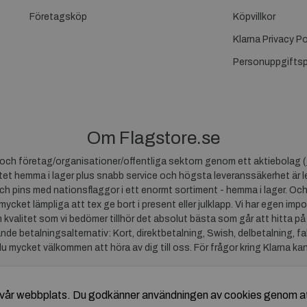
Företagsköp
Köpvillkor
Klarna Privacy Po
Personuppgiftsp
Om Flagstore.se
r och företag/organisationer/offentliga sektorn genom ett aktiebolag (
et hemma i lager plus snabb service och högsta leveranssäkerhet är le
ch pins med nationsflaggor i ett enormt sortiment - hemma i lager. Och
 mycket lämpliga att tex ge bort i present eller julklapp. Vi har egen impo
um kvalitet som vi bedömer tillhör det absolut bästa som går att hitta på
ande betalningsalternativ: Kort, direktbetalning, Swish, delbetalning, f
du mycket välkommen att höra av dig till oss. För frågor kring Klarna ka
av vår webbplats. Du godkänner användningen av cookies genom a