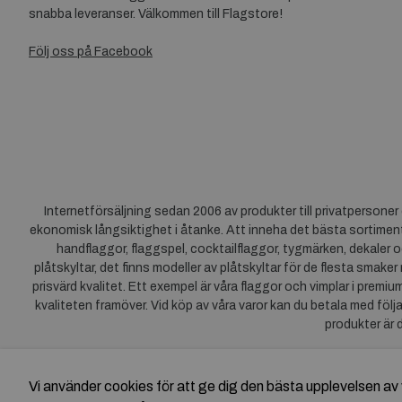
snabba leveranser. Välkommen till Flagstore!
Följ oss på Facebook
Internetförsäljning sedan 2006 av produkter till privatpersone
ekonomisk långsiktighet i åtanke. Att inneha det bästa sortiment
handflaggor, flaggspel, cocktailflaggor, tygmärken, dekaler o
plåtskyltar, det finns modeller av plåtskyltar för de flesta smaker
prisvärd kvalitet. Ett exempel är våra flaggor och vimplar i premi
kvaliteten framöver. Vid köp av våra varor kan du betala med följ
produkter är 
Vi använder cookies för att ge dig den bästa upplevelsen 