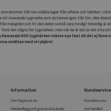
m kommer från tex osålda lager från affärer och fabriker i USA el
 ett Kawasaki tygmärke som du känner igen från förr, eller ibl
ut från mängden och för den delen också vara trevligt tidsenlig är
inns det några fler tygmärken, men när de är slut är det ofta stör
a
Kawasaki 600 tygmärken måste sys fast då det ej finns st
kunna smältas med strykjärn!
Information
Kundservic
Om Flagstore.se
Kontakta oss
Reklamflaggor/Egna motiv/Länder
Hur handla?