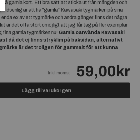
 på gamla kort. Ett bra sätt att sticka ut från mängden och
gt tidsenlig är att ha "gamla" Kawasaki tygmärken på sina
tt enda ex av ett tygmärke och andra gånger finns det några
ut är det ofta stört omöjligt att jag får tag på fler exemplar
ig fina gamla tygmärken nu!
Gamla oanvända
Kawasaki
t då det ej finns stryklim på baksidan, alternativt
ygmärke är det troligen för gammalt för att kunna
59,00kr
Inkl. moms:
Lägg till varukorgen