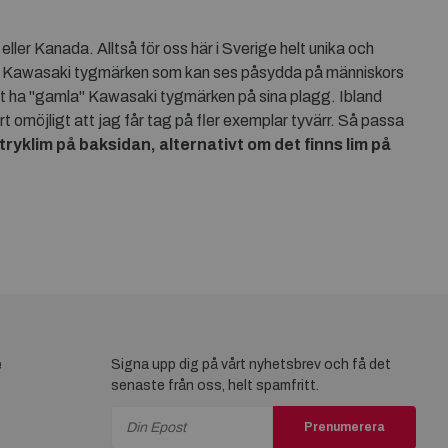
ler Kanada. Alltså för oss här i Sverige helt unika och
and Kawasaki tygmärken som kan ses påsydda på människors
 att ha "gamla" Kawasaki tygmärken på sina plagg. Ibland
t omöjligt att jag får tag på fler exemplar tyvärr. Så passa
ryklim på baksidan, alternativt om det finns lim på
e
Signa upp dig på vårt nyhetsbrev och få det
senaste från oss, helt spamfritt.
Prenumerera