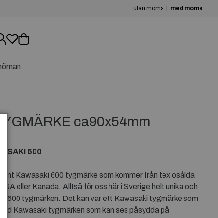
utan moms
med moms
hörnan
 TYGMÄRKE ca90x54mm
ASAKI 600
använt Kawasaki 600 tygmärke som kommer från tex osålda
i USA eller Kanada. Alltså för oss här i Sverige helt unika och
i 600 tygmärken. Det kan var ett Kawasaki tygmärke som
r ibland Kawasaki tygmärken som kan ses påsydda på