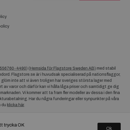
licy
olicy
556760-4490
) (
Hemsida för Flagstore Sweden AB)
med stabil
dord. Flagstore.se är i huvudsak specialiserad på nationsflaggor,
 glöm inte att vi även troligen har sveriges största lager med
rt av varor och därför kan vi hålla låga priser och samtidigt ge dig
 marknaden. Vi kommer att ta fram fler modeller av dessa i den fina
akturabetalning. Har du några funderingar eller synpunkter på våra
n du
klicka här
.
tt trycka OK
Ok