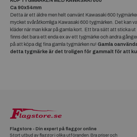
KÖP TYGMÄRKEN MED KAWASAKI 600
Ca 90x54mm
Detta är ett äldre men helt oanvänt Kawasaki 600 tygmärke so
mycket svåråtkomliga Kawasaki 600 tygmärken. Det kan var
kläder när man kikar på gamla kort. Ett bra sätt att sticka 
finns det bara ett enda ex av ett tygmärke och andra gånger f
på att köpa dig fina gamla tygmärken nu!
Gamla oanvänd
detta tygmärke är det troligen för gammalt för att 
Flagstore - Din expert på flaggor online
Stort utbud av flaggor i olika utföranden. Bra priser och