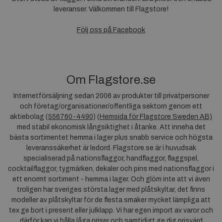
leveranser. Välkommen till Flagstore!
Följ oss på Facebook
Om Flagstore.se
Internetförsäljning sedan 2006 av produkter till privatpersoner
och företag/organisationer/offentliga sektorn genom ett
aktiebolag (
556760-4490
) (
Hemsida för Flagstore Sweden AB)
med stabil ekonomisk långsiktighet i åtanke. Att inneha det
bästa sortimentet hemma i lager plus snabb service och högsta
leveranssäkerhet är ledord. Flagstore.se är i huvudsak
specialiserad på nationsflaggor, handflaggor, flaggspel,
cocktailflaggor, tygmärken, dekaler och pins med nationsflaggor i
ett enormt sortiment - hemma i lager. Och glöm inte att vi även
troligen har sveriges största lager med plåtskyltar, det finns
modeller av plåtskyltar för de flesta smaker mycket lämpliga att
tex ge bort i present eller julklapp. Vi har egen import av varor och
därför kan vi hålla låga priser och samtidigt ge dig prisvärd