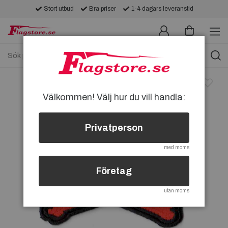
Stort utbud
Bra priser
1-4 dagars leveranstid
Välkommen! Välj hur du vill handla:
Privatperson
med moms
Företag
utan moms