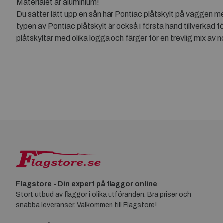
Materialet är aluminium!
Du sätter lätt upp en sån här Pontiac plåtskylt på väggen med
typen av Pontiac plåtskylt är också i första hand tillverkad
plåtskyltar med olika logga och färger för en trevlig mix av
Flagstore - Din expert på flaggor online
Stort utbud av flaggor i olika utföranden. Bra priser och
snabba leveranser. Välkommen till Flagstore!