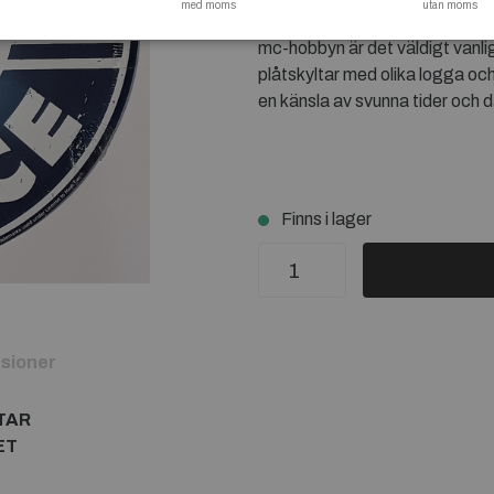
med moms
utan moms
här typen av Pontiac plåtskylt ä
mc-hobbyn är det väldigt vanli
plåtskyltar med olika logga och
en känsla av svunna tider och 
Finns i lager
sioner
TAR
ET