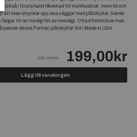
r också i första hand tillverkad för inomhusbruk. Inom bil och
gt att man smyckar upp sina väggar med plåtskyltar. Samla
 färger för en trevlig mix av nostalgi. Ofta eftersträvar man
då passar dessa Pontiac plåtskyltar fint! Made in USA
199,00kr
Inkl. moms:
Lägg till varukorgen