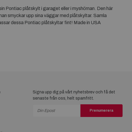
in Pontiac plåtskylt i garaget eller i myshörnan. Den här
tt man smyckar upp sina väggar med plåtskyltar. Samla
passar dessa Pontiac plåtskyltar fint! Made in USA
e
Signa upp dig på vårt nyhetsbrev och få det
senaste från oss, helt spamfritt.
Prenumerera