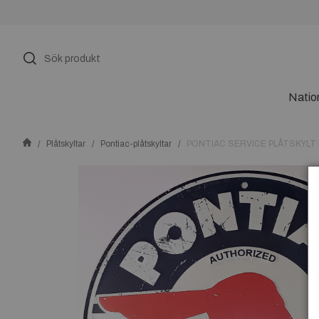
Natio
Plåtskyltar
Pontiac-plåtskyltar
PONTIAC SERVICE PLÅTSKYLT 