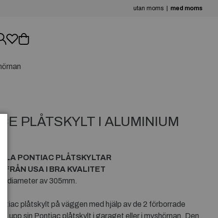
utan moms
med moms
hörnan
CE PLÅTSKYLT I ALUMINIUM
NDLA PONTIAC PLÅTSKYLTAR
 FRÅN USA I BRA KVALITET
 en diameter av 305mm.
Pontiac plåtskylt på väggen med hjälp av de 2 förborrade
ter upp sin Pontiac plåtskylt i garaget eller i myshörnan. Den