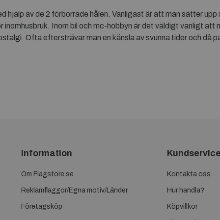
 hjälp av de 2 förborrade hålen. Vanligast är att man sätter upp s
 för inomhusbruk. Inom bil och mc-hobbyn är det väldigt vanligt a
 nostalgi. Ofta eftersträvar man en känsla av svunna tider och då 
Information
Kundservic
Om Flagstore.se
Kontakta oss
Reklamflaggor/Egna motiv/Länder
Hur handla?
Företagsköp
Köpvillkor