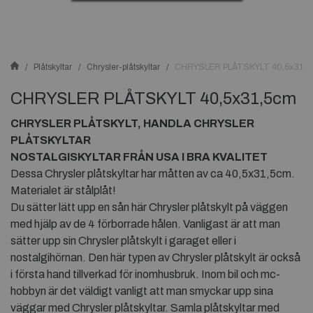
Plåtskyltar
Chrysler-plåtskyltar
CHRYSLER PLÅTSKYLT 40,5x31,5
CHRYSLER PLÅTSKYLT 40,5x31,5cm
CHRYSLER PLÅTSKYLT, HANDLA CHRYSLER
PLÅTSKYLTAR
NOSTALGISKYLTAR FRÅN USA I BRA KVALITET
Dessa Chrysler plåtskyltar har måtten av ca 40,5x31,5cm.
Materialet är stålplåt!
Du sätter lätt upp en sån här Chrysler plåtskylt på väggen
med hjälp av de 4 förborrade hålen. Vanligast är att man
sätter upp sin Chrysler plåtskylt i garaget eller i
nostalgihörnan. Den här typen av Chrysler plåtskylt är också
i första hand tillverkad för inomhusbruk. Inom bil och mc-
hobbyn är det väldigt vanligt att man smyckar upp sina
väggar med Chrysler plåtskyltar. Samla plåtskyltar med