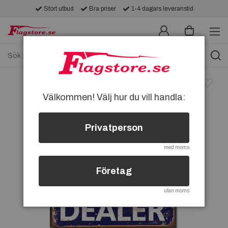
Stort utbud
Bra priser
1-4 dagars leveranstid
Välkommen! Välj hur du vill handla:
Privatperson
med moms
Företag
utan moms