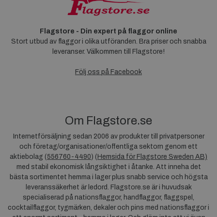
Flagstore - Din expert på flaggor online
Stort utbud av flaggor i olika utföranden. Bra priser och snabba
leveranser. Välkommen till Flagstore!
Följ oss på Facebook
Om Flagstore.se
Internetförsäljning sedan 2006 av produkter till privatpersoner
och företag/organisationer/offentliga sektorn genom ett
aktiebolag (
556760-4490
) (
Hemsida för Flagstore Sweden AB)
med stabil ekonomisk långsiktighet i åtanke. Att inneha det
bästa sortimentet hemma i lager plus snabb service och högsta
leveranssäkerhet är ledord. Flagstore.se är i huvudsak
specialiserad på nationsflaggor, handflaggor, flaggspel,
cocktailflaggor, tygmärken, dekaler och pins med nationsflaggor i