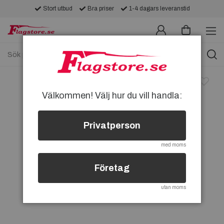
Stort utbud
Bra priser
1-4 dagars leveranstid
Välkommen! Välj hur du vill handla:
Privatperson
med moms
Företag
utan moms