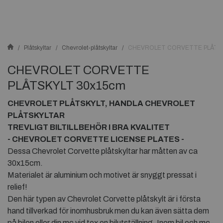
Plåtskyltar
Chevrolet-plåtskyltar
CHEVROLET CORVETTE PLÅTSK
CHEVROLET CORVETTE
PLÅTSKYLT 30x15cm
CHEVROLET PLÅTSKYLT, HANDLA CHEVROLET
PLÅTSKYLTAR
TREVLIGT BILTILLBEHÖR I BRA KVALITET
- CHEVROLET CORVETTE LICENSE PLATES -
Dessa Chevrolet Corvette plåtskyltar har måtten av ca
30x15cm.
Materialet är aluminium och motivet är snyggt pressat i
relief!
Den här typen av Chevrolet Corvette plåtskylt är i första
hand tillverkad för inomhusbruk men du kan även sätta dem
på bilen eller din mc vid tex en bilutställning. Inom bil och mc-