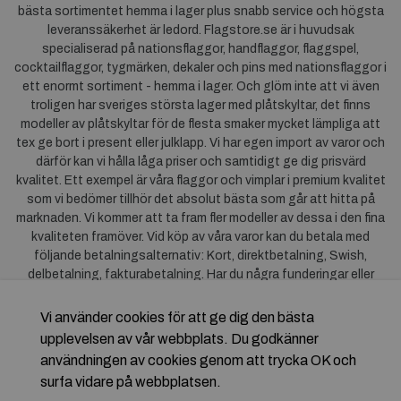
bästa sortimentet hemma i lager plus snabb service och högsta
leveranssäkerhet är ledord. Flagstore.se är i huvudsak
specialiserad på nationsflaggor, handflaggor, flaggspel,
cocktailflaggor, tygmärken, dekaler och pins med nationsflaggor i
ett enormt sortiment - hemma i lager. Och glöm inte att vi även
troligen har sveriges största lager med plåtskyltar, det finns
modeller av plåtskyltar för de flesta smaker mycket lämpliga att
tex ge bort i present eller julklapp. Vi har egen import av varor och
därför kan vi hålla låga priser och samtidigt ge dig prisvärd
kvalitet. Ett exempel är våra flaggor och vimplar i premium kvalitet
som vi bedömer tillhör det absolut bästa som går att hitta på
marknaden. Vi kommer att ta fram fler modeller av dessa i den fina
kvaliteten framöver. Vid köp av våra varor kan du betala med
följande betalningsalternativ: Kort, direktbetalning, Swish,
delbetalning, fakturabetalning. Har du några funderingar eller
synpunkter på våra produkter är du mycket välkommen att höra av
dig till oss. För frågor kring Klarna kan du
klicka här
.
Vi använder cookies för att ge dig den bästa
upplevelsen av vår webbplats. Du godkänner
användningen av cookies genom att trycka OK och
surfa vidare på webbplatsen.